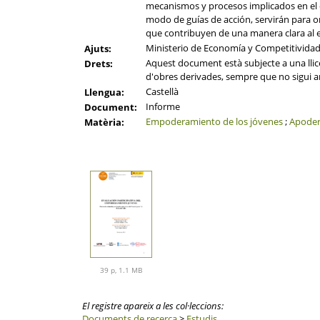
mecanismos y procesos implicados en el 
modo de guías de acción, servirán para ori
que contribuyen de una manera clara al
Ministerio de Economía y Competitivida
Ajuts:
Aquest document està subjecte a una llicèn
Drets:
d'obres derivades, sempre que no sigui am
Castellà
Llengua:
Informe
Document:
Empoderamiento de los jóvenes
;
Apoder
Matèria:
39 p, 1.1 MB
El registre apareix a les col·leccions:
Documents de recerca
>
Estudis