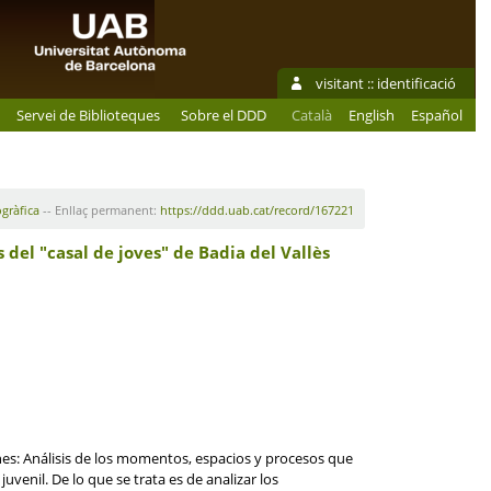
visitant ::
identificació
Servei de Biblioteques
Sobre el DDD
Català
English
Español
ogràfica
-- Enllaç permanent:
https://ddd.uab.cat/record/167221
del "casal de joves" de Badia del Vallès
es: Análisis de los momentos, espacios y procesos que
enil. De lo que se trata es de analizar los