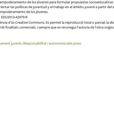
empoderamiento de los jóvenes para formular propuestas socioeducativas qu
entar las políticas de juventud y el trabajo en el ámbito juvenil a partir del
 empoderamiento de los jóvenes.
d EDU2013-42979-R
cia d'ús Creative Commons. Es permet la reproducció total o parcial, la distr
b finalitats comercials, i sempre que es reconegui l'autoria de l'obra origin
ament juvenil
;
Responsabilitat i autonomia dels joves