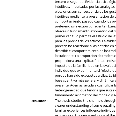
tercero el segundo. Evidencia psicológic
intuitivas, impulsadas por las analogías
elecciones son consecuencia de los gus
intuitivas mediante la presentación de 
comportamiento pasado cuando los proble
preferencias (elección consciente). Lue
ofrece un fundamento axiomático del mo
primer capítulo permite el estudio de la
para los precios de los activos. La evid
parecen no reaccionar a las noticias en 
describir el comportamiento de los trad
lo suficiente. La proporción de traders
proporciona una explicación para noise t
impacto de la familiaridad en la evaluac
individuo que experimenta el "efecto de 
porque han sido expuestos a ellas. La i
base cognitiva más general y dinámica al
presente. Además, ayuda a cuantificar la
heterogeneidad que tendría que surgir 
fundamento axiomático del modelo y se
The thesis studies the channels through
Resumen:
clearer understanding of some puzzling
familiar experiences influence individua
exposure on the perceived value of the a