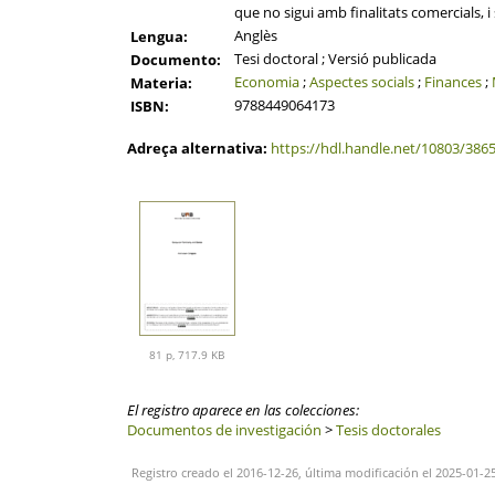
que no sigui amb finalitats comercials, 
Anglès
Lengua:
Tesi doctoral ; Versió publicada
Documento:
Economia
;
Aspectes socials
;
Finances
;
Materia:
9788449064173
ISBN:
Adreça alternativa:
https://hdl.handle.net/10803/386
81 p, 717.9 KB
El registro aparece en las colecciones:
Documentos de investigación
>
Tesis doctorales
Registro creado el 2016-12-26, última modificación el 2025-01-2