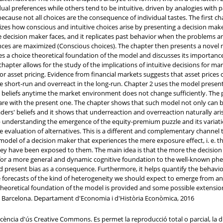
dual preferences while others tend to be intuitive, driven by analogies with
cause not all choices are the consequence of individual tastes. The first c
izes how conscious and intuitive choices arise by presenting a decision 
 decision maker faces, and it replicates past behavior when the problems are
nces are maximized (Conscious choices). The chapter then presents a novel 
es a choice theoretical foundation of the model and discusses its importanc
hapter allows for the study of the implications of intuitive decisions for ma
or asset pricing. Evidence from financial markets suggests that asset prices 
 short-run and overreact in the long-run. Chapter 2 uses the model presente
ng beliefs anytime the market environment does not change sufficiently. The 
re with the present one. The chapter shows that such model not only can be
traders' beliefs and it shows that underreaction and overreaction naturally ar
 understanding the emergence of the equity-premium puzzle and its variati
the evaluation of alternatives. This is a different and complementary channe
odel of a decision maker that experiences the mere exposure effect, i. e.
hey have been exposed to them. The main idea is that the more the decision
 for a more general and dynamic cognitive foundation to the well-known ph
 present bias as a consequence. Furthermore, it helps quantify the behaviora
rate forecasts of the kind of heterogeneity we should expect to emerge from
e theoretical foundation of the model is provided and some possible extensio
e Barcelona. Departament d'Economia i d'Història Econòmica, 2016
ència d'ús Creative Commons. Es permet la reproducció total o parcial, la di