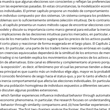
a muestra que algunas elecciones son conscientes y reflejan las preferencias
 con las experiencias pasadas. En estas circunstancias, la modelización econ
tos individuales. El primer capítulo propone un modelo de comportamiento 
un individuo compuesto por dos sistemas. Un sistema compara los problemas 
mas son lo suficientemente similares (elección intuitiva). De lo contrario,
go, el capítulo presenta un nuevo método capaz de encontrar elecciones cons
delo y discute su importancia como marco general para estudiar la inercia
s implicaciones de las decisiones intuitivas para los mercados, en particular,
encia de los mercados financieros sugiere que los precios de los activos pued
el corto plazo y reaccionar de forma exagerada en el largo plazo. El Capítulo 
ers. En particular, una parte de los traders tiene creencias erróneas en c
 con creencias equivocadas dependerá de la similitud de los entornos de mer
rading si no también explica los movimientos de los precios de los activos a l
ión de alternativas. Este canal es diferente y complementario al previo porq
la exposición", es decir, el fenómeno por el cual las personas tienden a des
dea principal es que cuanto más un individuo elige algo, mayor es la proba
 conocido fenómeno de sesgo hacia el status-quo, y por lo tanto al efecto de 
 inercia comportamental que afecta las elecciones individuales. En particula
de una población homogénea de individuos expuestos a diferentes secuenci
 discuten algunas posibles extensiones.
 which familiar experiences influence individual behavior through automatic
 economic phenomena. In particular, the research focuses on understanding 
l behavior through similarity comparisons and, (ii) how familiar experiences 
lternatives. The first two chapters analyze the former, the third the latter