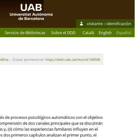
visitante ::
identificación
Servicio de Bibliotecas
Sobre el DDD
Català
English
Español
ráfica
-- Enlace permanente:
https://ddd.uab.cat/record/168506
avés de procesos psicológicos automáticos con el objetivo
comprensión de dos canales principales que se discutirán
 y, (ii) cómo las experiencias familiares influyen en el
os dos primeros capítulos analizan el primer punto, el