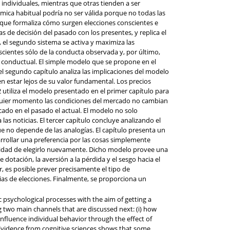
 individuales, mientras que otras tienden a ser
ómica habitual podría no ser válida porque no todas las
que formaliza cómo surgen elecciones conscientes e
de decisión del pasado con los presentes, y replica el
 el segundo sistema se activa y maximiza las
cientes sólo de la conducta observada y, por último,
 conductual. El simple modelo que se propone en el
 el segundo capítulo analiza las implicaciones del modelo
en estar lejos de su valor fundamental. Los precios
2 utiliza el modelo presentado en el primer capítulo para
ualquier momento las condiciones del mercado no cambian
cado en el pasado el actual. El modelo no solo
as noticias. El tercer capítulo concluye analizando el
ue no depende de las analogías. El capítulo presenta un
arrollar una preferencia por las cosas simplemente
bilidad de elegirlo nuevamente. Dicho modelo provee una
dotación, la aversión a la pérdida y el sesgo hacia el
r, es posible prever precisamente el tipo de
as de elecciones. Finalmente, se proporciona un
 psychological processes with the aim of getting a
two main channels that are discussed next: (i) how
influence individual behavior through the effect of
. Evidence from cognitive sciences shows that some