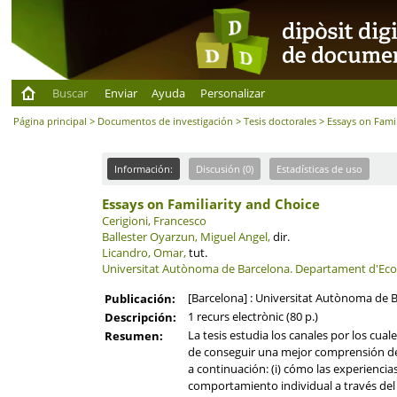
Buscar
Enviar
Ayuda
Personalizar
Página principal
>
Documentos de investigación
>
Tesis doctorales
> Essays on Famil
Información:
Discusión (0)
Estadísticas de uso
Essays on Familiarity and Choice
Cerigioni, Francesco
Ballester Oyarzun, Miguel Angel,
dir.
Licandro, Omar,
tut.
Universitat Autònoma de Barcelona.
Departament d'Eco
[Barcelona] : Universitat Autònoma de 
Publicación:
1 recurs electrònic (80 p.)
Descripción:
La tesis estudia los canales por los cua
Resumen:
de conseguir una mejor comprensión de a
a continuación: (i) cómo las experiencias
comportamiento individual a través del e