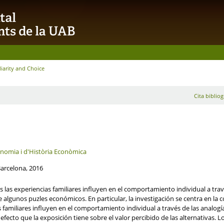
iarity and Choice
Cita bibliog
nomia i d'Història Econòmica
Barcelona, 2016
les las experiencias familiares influyen en el comportamiento individual a tr
lgunos puzles económicos. En particular, la investigación se centra en la 
 familiares influyen en el comportamiento individual a través de las analogías
fecto que la exposición tiene sobre el valor percibido de las alternativas. L