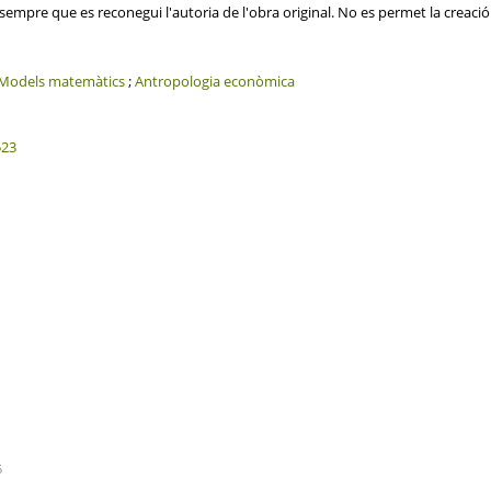
i sempre que es reconegui l'autoria de l'obra original. No es permet la creaci
Models matemàtics
;
Antropologia econòmica
523
5