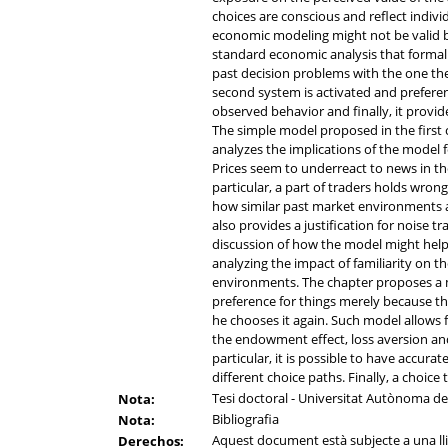
choices are conscious and reflect indivi
economic modeling might not be valid be
standard economic analysis that formal
past decision problems with the one the
second system is activated and prefere
observed behavior and finally, it provid
The simple model proposed in the first c
analyzes the implications of the model f
Prices seem to underreact to news in the
particular, a part of traders holds wro
how similar past market environments a
also provides a justification for noise 
discussion of how the model might help
analyzing the impact of familiarity on 
environments. The chapter proposes a m
preference for things merely because t
he chooses it again. Such model allows
the endowment effect, loss aversion and
particular, it is possible to have accu
different choice paths. Finally, a choic
Tesi doctoral - Universitat Autònoma d
Nota:
Bibliografia
Nota:
Aquest document està subjecte a una llic
Derechos: