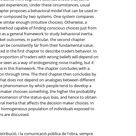
 past experiences. Under these circumstances, usual
hapter proposes a behavioral model that can be used in
maker composed by two systems. One system compares
 similar enough (Intuitive choices). Otherwise, a
method capable of finding conscious choices just from
e as a general framework to study behavioral inertia.
rket outcomes, in particular, the second chapter
can be consistently far from their fundamental value.
d in the first chapter to describe traders behavior. In
proportion of traders with wrong beliefs will depend on
 seen as a way of endogenizing noise trading, but it
ise in this framework. The chapter concludes with a
on through time. The third chapter then concludes by
l that does not depend on analogies between different
 the phenomenon by which people tend to develop a
 maker chooses something, the higher the probability
enomenon of the status-quo bias, and hence to obtain
l inertia that affects the decision maker choices. In
 an homogeneous population of individuals exposed to
ns are discussed.
stribució, i la comunicació pública de l'obra, sempre