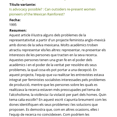
Título variante:
Is advocacy possible? : Can outsiders re-present women
pioneers of the Mexican Rainforest?
Fecha:
1995
Resumen:
Aquest article il·lustra alguns dels problemes de la
representativitat a partir d'un projecte feminista anglo-mexicà
amb dones de la selva mexicana. Molts acadèmics troben
atractiu representar els/les altres: representar, re-presentar els
interessos de les persones que tracten en la seva recerca.
Aquestes persones tenen una gran fe en el poder dels
acadèmics i en el poder de la veritat per resoldre els seus
problemes, la qual cosa els pot portar a una decepció. En
aquest projecte, l'equip que va realitzar les entrevistes estava
integrat per feministes socialistes interessades pels problemes
de producció, mentre que les persones sobre les quals es
realitzava la recerca estaven més preocupades pel tema de
l'alcoholisme, la violència i la violació per part dels homes. Quin
tema calia escollir? En aquest escrit s'apunta breument com les
dones identifiquen els seus problemes i les solucions que
proposen. Es demostra que, com en altres ocasions, elles i
l'equip de recerca no coincideixen. Com podríem les