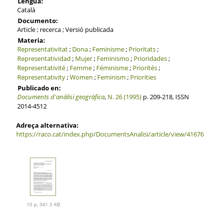
Lengua:
Català
Documento:
Article ; recerca ; Versió publicada
Materia:
Representativitat
;
Dona
;
Feminisme
;
Prioritats
;
Representatividad
;
Mujer
;
Feminismo
;
Prioridades
;
Representativité
;
Femme
;
Féminisme
;
Priorités
;
Representativity
;
Women
;
Feminism
;
Priorities
Publicado en:
Documents d'anàlisi geogràfica
,
N. 26 (1995)
p. 209-218, ISSN
2014-4512
Adreça alternativa:
https://raco.cat/index.php/DocumentsAnalisi/article/view/41676
10 p, 341.5 KB