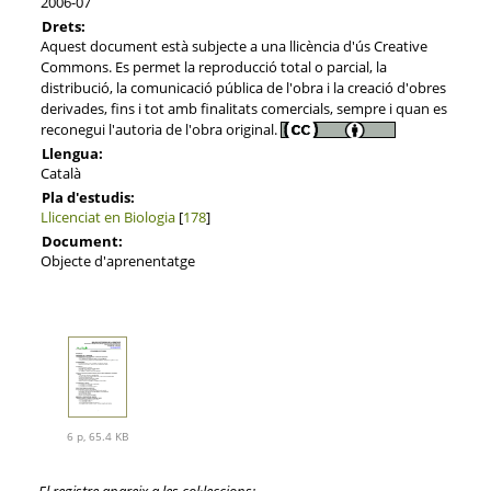
2006-07
Drets:
Aquest document està subjecte a una llicència d'ús Creative
Commons. Es permet la reproducció total o parcial, la
distribució, la comunicació pública de l'obra i la creació d'obres
derivades, fins i tot amb finalitats comercials, sempre i quan es
reconegui l'autoria de l'obra original.
Llengua:
Català
Pla d'estudis:
Llicenciat en Biologia
[
178
]
Document:
Objecte d'aprenentatge
6 p, 65.4 KB