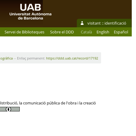
visitant ::
identificació
Servei de Biblioteques
Sobre el DDD
Català
English
Español
iogràfica
-- Enllaç permanent:
https://ddd.uab.cat/record/17192
tribució, la comunicació pública de l'obra i la creació