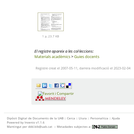
1 p, 23.7 KB
El registre apareix a les col·leccions:
Materials acadèmics
>
Guies docents
Registre creat el 2007-05-11, darrera modificació el 2023-02-04
Dipòsit Digital de Documents de la UAB ::
Cerca
::
Lliura
::
Personalitza
::
Ajuda
Powered by
Invenio
v1.1.6
Mantingut per
ddd.bib@uab.cat
::
Metadades subjectes a: