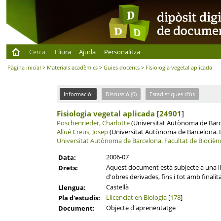
Cerca
Lliura
Ajuda
Personalitza
Pàgina inicial
>
Materials acadèmics
>
Guies docents
> Fisiologia vegetal aplicada
Informació:
Discussió (0)
Estadístiques d'ús
Fisiologia vegetal aplicada
[
24901
]
Poschenrieder, Charlotte
(Universitat Autònoma de Barce
Allué Creus, Josep
(Universitat Autònoma de Barcelona. De
Universitat Autònoma de Barcelona.
Facultat de Biocièn
2006-07
Data:
Aquest document està subjecte a una llic
Drets:
d'obres derivades, fins i tot amb finalit
Castellà
Llengua:
Llicenciat en Biologia
[
178
]
Pla d'estudis:
Objecte d'aprenentatge
Document: