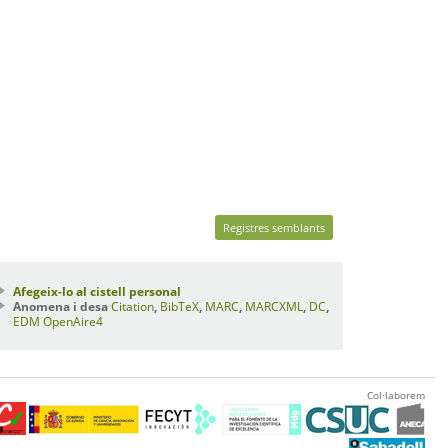
Registres semblants
Afegeix-lo al cistell personal
Anomena i desa
Citation
,
BibTeX
,
MARC
,
MARCXML
,
DC
,
EDM
OpenAire4
Col·laborem