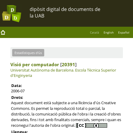
Català
English
Español
Estadístiques d'ús
Visió per computador
[
20391
]
Universitat Autònoma de Barcelona.
Escola Tècnica Superior
d'Enginyeria
Data:
2006-07
Drets:
Aquest document està subjecte a una llicència d'ús Creative
Commons. Es permet la reproducció total o parcial, la
distribució, la comunicació pública de l'obra i la creació d'obres
derivades, fins i tot amb finalitats comercials, sempre i quan es
reconegui l'autoria de l'obra original.
Llengua: