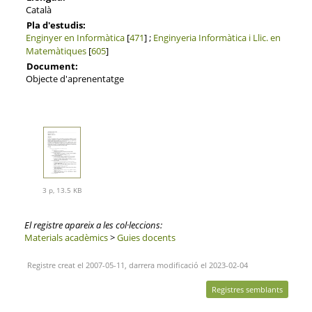
Català
Pla d'estudis:
Enginyer en Informàtica
[
471
] ;
Enginyeria Informàtica i Llic. en
Matemàtiques
[
605
]
Document:
Objecte d'aprenentatge
3 p, 13.5 KB
El registre apareix a les col·leccions:
Materials acadèmics
>
Guies docents
Registre creat el 2007-05-11, darrera modificació el 2023-02-04
Registres semblants