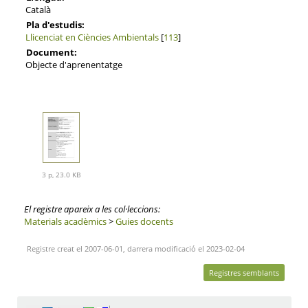
Català
Pla d'estudis:
Llicenciat en Ciències Ambientals
[
113
]
Document:
Objecte d'aprenentatge
3 p, 23.0 KB
El registre apareix a les col·leccions:
Materials acadèmics
>
Guies docents
Registre creat el 2007-06-01, darrera modificació el 2023-02-04
Registres semblants