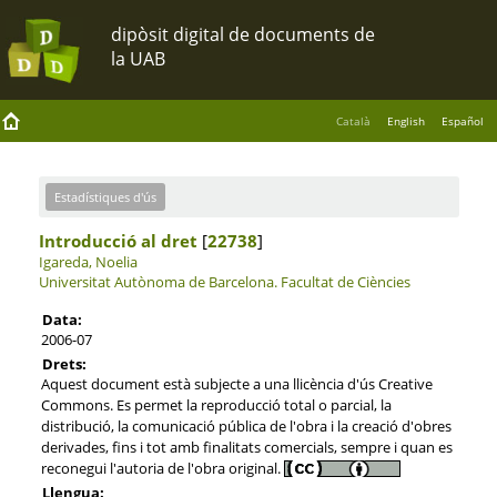
Català
English
Español
Estadístiques d'ús
Introducció al dret
[
22738
]
Igareda, Noelia
Universitat Autònoma de Barcelona.
Facultat de Ciències
Data:
2006-07
Drets:
Aquest document està subjecte a una llicència d'ús Creative
Commons. Es permet la reproducció total o parcial, la
distribució, la comunicació pública de l'obra i la creació d'obres
derivades, fins i tot amb finalitats comercials, sempre i quan es
reconegui l'autoria de l'obra original.
Llengua: