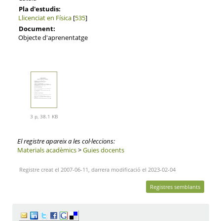
Pla d'estudis:
Llicenciat en Física
[
535
]
Document:
Objecte d'aprenentatge
3 p, 38.1 KB
El registre apareix a les col·leccions:
Materials acadèmics
>
Guies docents
Registre creat el 2007-06-11, darrera modificació el 2023-02-04
Registres semblants