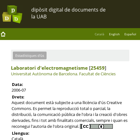
Català
English
Español
Estadístiques d'ús
Laboratori d'electromagnetisme
[
25459
]
Universitat Autònoma de Barcelona.
Facultat de Ciències
Data:
2006-07
Drets:
Aquest document està subjecte a una llicència d'ús Creative
Commons. Es permet la reproducció total o parcial, la
distribució, la comunicació pública de l'obra i la creació d'obres
derivades, fins i tot amb finalitats comercials, sempre i quan es
reconegui l'autoria de l'obra original.
Llengua:
Català