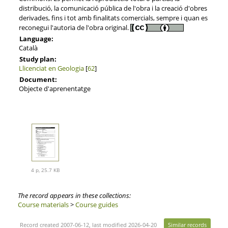
distribució, la comunicació pública de l'obra i la creació d'obres
derivades, fins i tot amb finalitats comercials, sempre i quan es
reconegui l'autoria de l'obra original.
Language:
Català
Study plan:
Llicenciat en Geologia
[
62
]
Document:
Objecte d'aprenentatge
4 p, 25.7 KB
The record appears in these collections:
Course materials
>
Course guides
Record created 2007-06-12, last modified 2026-04-20
Similar records