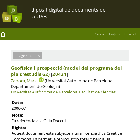
Català
English
Español
Usage statistics
Geofísica i prospecció (model del programa del
pla d'estudis 62)
[
20421
]
Zarroca, Mario
(Universitat Autònoma de Barcelona.
Departament de Geologia)
Universitat Autònoma de Barcelona.
Facultat de Ciències
Date:
2006-07
Note:
Fa referència a la Guia Docent
Rights:
Aquest document està subjecte a una llicència d'ús Creative
Commons. Es permet la reproducció total o parcial, la