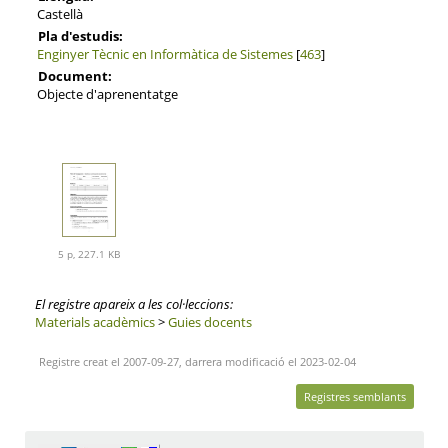
Castellà
Pla d'estudis:
Enginyer Tècnic en Informàtica de Sistemes
[
463
]
Document:
Objecte d'aprenentatge
5 p, 227.1 KB
El registre apareix a les col·leccions:
Materials acadèmics
>
Guies docents
Registre creat el 2007-09-27, darrera modificació el 2023-02-04
Registres semblants