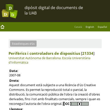
Català
English
Español
Estadístiques d'ús
Perifèrics i controladors de dispositius
[
21334
]
Universitat Autònoma de Barcelona.
Escola Universitària
d'Informàtica
Data:
2007-08
Drets:
Aquest document està subjecte a una llicència d'ús Creative
Commons. Es permet la reproducció total o parcial, la
distribució, la comunicació pública de l'obra i la creació d'obres
derivades, fins i tot amb finalitats comercials, sempre i quan es
reconegui l'autoria de l'obra original.
Llengua: