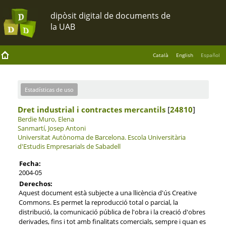
Català
English
Español
Estadísticas de uso
Dret industrial i contractes mercantils
[
24810
]
Berdie Muro, Elena
Sanmartí, Josep Antoni
Universitat Autònoma de Barcelona.
Escola Universitària
d'Estudis Empresarials de Sabadell
Fecha:
2004-05
Derechos:
Aquest document està subjecte a una llicència d'ús Creative
Commons. Es permet la reproducció total o parcial, la
distribució, la comunicació pública de l'obra i la creació d'obres
derivades, fins i tot amb finalitats comercials, sempre i quan es