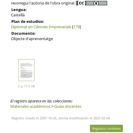
reconegui l'autoria de l'obra original.
Lengua:
Castellà
Plan de estudios:
Diplomat en Ciències Empresarials
[
179
]
Documento:
Objecte d'aprenentatge
5 p, 77.0 KB
El registro aparece en las colecciones:
Materiales académicos
>
Guías docentes
Registro creado el 2007-10-26, última modificación el 2023-02-04
Registros similares