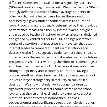
differences between the evaluations assigned by teachers
(GPA) and results in region-wide tests. We show that the GPA is
strongly deflated in classes of above-average students. In
other words, having better peers harms the evaluation
obtained by a given student. Student access to education
levels, tracks or majors is usually determined by their previous
performance, measured either by internal exams, designed
and graded by teachers in school, or external exams, designed
and graded by central authorities. Our findings put forth a
source of distortion that may arise in any system that uses
internal grades to compare students across schools and
classes. We also find suggestive evidence that school choice is
impacted only the year when internal grades matter for future
prospects. In Chapter 3, we study the effect of students' age at
enrollment in primary school on their educational outcomes
throughout primary and secondary education. Having a
unique cut-off to determine when children can access school
induces a large heterogeneity in maturity to coexist in a
classroom. We show that relatively younger children do
significantly worse both in tests administered at the school
level and at the regional level, and they experience greater
retention. These effects are homogeneous across
socioeconomics and significant across the whole distribution
of performance. Moreover younger children exhibit higher