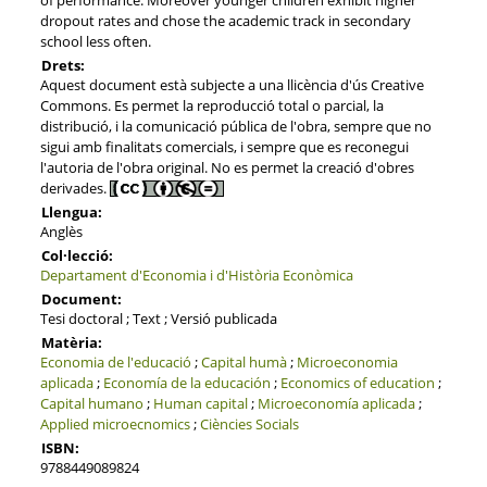
dropout rates and chose the academic track in secondary
school less often.
Drets:
Aquest document està subjecte a una llicència d'ús Creative
Commons. Es permet la reproducció total o parcial, la
distribució, i la comunicació pública de l'obra, sempre que no
sigui amb finalitats comercials, i sempre que es reconegui
l'autoria de l'obra original. No es permet la creació d'obres
derivades.
Llengua:
Anglès
Col·lecció:
Departament d'Economia i d'Història Econòmica
Document:
Tesi doctoral ; Text ; Versió publicada
Matèria:
Economia de l'educació
;
Capital humà
;
Microeconomia
aplicada
;
Economía de la educación
;
Economics of education
;
Capital humano
;
Human capital
;
Microeconomía aplicada
;
Applied microecnomics
;
Ciències Socials
ISBN:
9788449089824