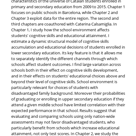
characteristics of the universe of Catalan students enrolled in
primary and secondary education from 2009 to 2015. Chapter 1
focuses on public schools in Barcelona, while Chapter 2 and
Chapter 3 exploit data for the entire region. The second and
third chapters are coauthored with Caterina Calsamiglia. In
Chapter 1, I study how the school environment affects
students' cognitive skills and educational attainment. I
estimate a dynamic structural model of cognitive skills
accumulation and educational decisions of students enrolled in
lower secondary education. Its key feature is that it allows me
to separately identify the different channels through which
schools affect student outcomes. I find large variation across
schools both in their effect on cognitive skills development,
and in their effects on students' educational choices above and
beyond their level of cognitive skills. School environment is
particularly relevant for choices of students with
disadvantaged family background. Moreover their probabilities
of graduating or enrolling in upper secondary education if they
attend a given middle school have limited correlation with their
expected performance in that school. Results suggest that
evaluating and comparing schools using only nation-wide
assessments may not favor disadvantaged students, who
particularly benefit from schools which increase educational
attainment, not only test scores. In Chapter 2, we study the