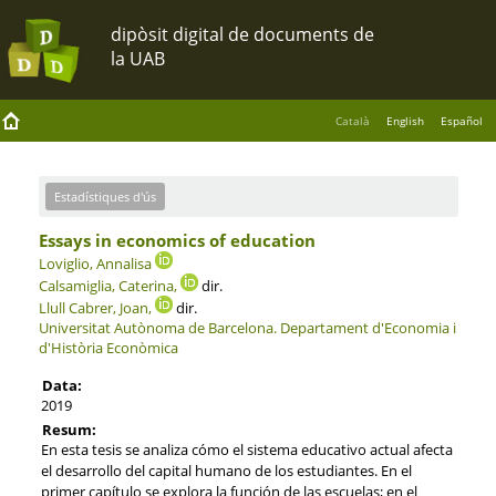
Català
English
Español
Estadístiques d'ús
Essays in economics of education
Loviglio, Annalisa
Calsamiglia, Caterina,
dir.
Llull Cabrer, Joan,
dir.
Universitat Autònoma de Barcelona.
Departament d'Economia i
d'Història Econòmica
Data:
2019
Resum:
En esta tesis se analiza cómo el sistema educativo actual afecta
el desarrollo del capital humano de los estudiantes. En el
primer capítulo se explora la función de las escuelas; en el