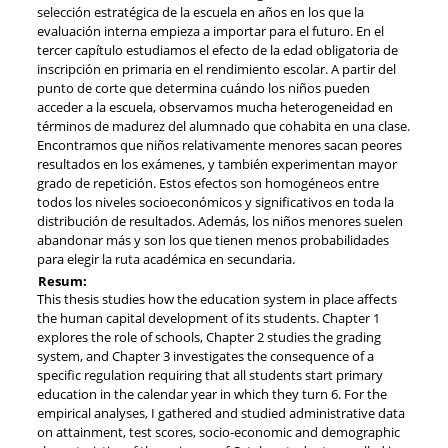
selección estratégica de la escuela en años en los que la
evaluación interna empieza a importar para el futuro. En el
tercer capítulo estudiamos el efecto de la edad obligatoria de
inscripción en primaria en el rendimiento escolar. A partir del
punto de corte que determina cuándo los niños pueden
acceder a la escuela, observamos mucha heterogeneidad en
términos de madurez del alumnado que cohabita en una clase.
Encontramos que niños relativamente menores sacan peores
resultados en los exámenes, y también experimentan mayor
grado de repetición. Estos efectos son homogéneos entre
todos los niveles socioeconómicos y significativos en toda la
distribución de resultados. Además, los niños menores suelen
abandonar más y son los que tienen menos probabilidades
para elegir la ruta académica en secundaria.
Resum:
This thesis studies how the education system in place affects
the human capital development of its students. Chapter 1
explores the role of schools, Chapter 2 studies the grading
system, and Chapter 3 investigates the consequence of a
specific regulation requiring that all students start primary
education in the calendar year in which they turn 6. For the
empirical analyses, I gathered and studied administrative data
on attainment, test scores, socio-economic and demographic