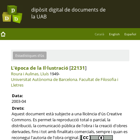
Català
English
Español
Estadístiques d'ús
L'època de la Il·lustració
[
22131
]
Roura i Aulinas, Lluís
1949-
Universitat Autònoma de Barcelona.
Facultat de Filosofia i
Lletres
Data:
2003-04
Drets:
Aquest document està subjecte a una llicència d'ús Creative
Commons. Es permet la reproducció total o parcial, la
distribució, la comunicació pública de l'obra i la creació d'obres
derivades, fins i tot amb finalitats comercials, sempre i quan es
reconegui l'autoria de l'obra original.