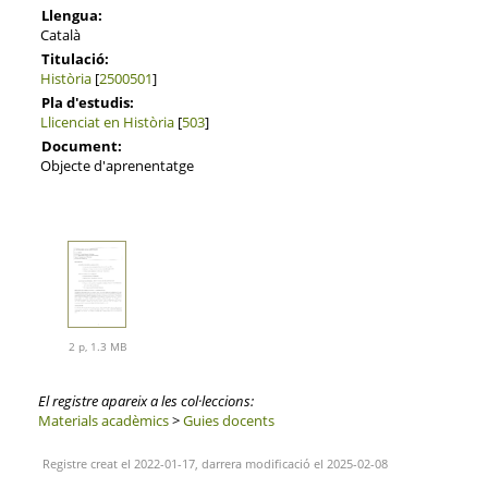
Llengua:
Català
Titulació:
Història
[
2500501
]
Pla d'estudis:
Llicenciat en Història
[
503
]
Document:
Objecte d'aprenentatge
2 p, 1.3 MB
El registre apareix a les col·leccions:
Materials acadèmics
>
Guies docents
Registre creat el 2022-01-17, darrera modificació el 2025-02-08