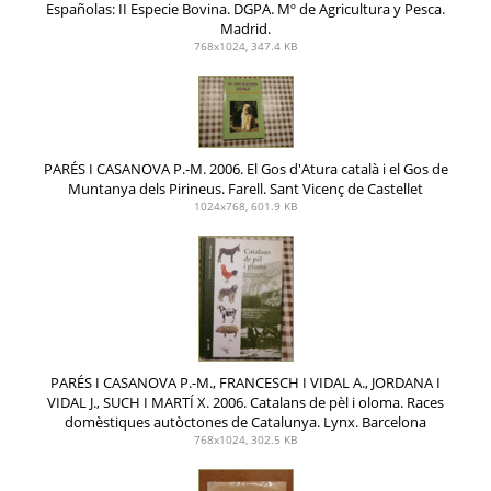
Españolas: II Especie Bovina. DGPA. Mº de Agricultura y Pesca.
Madrid.
768x1024, 347.4 KB
PARÉS I CASANOVA P.-M. 2006. El Gos d'Atura català i el Gos de
Muntanya dels Pirineus. Farell. Sant Vicenç de Castellet
1024x768, 601.9 KB
PARÉS I CASANOVA P.-M., FRANCESCH I VIDAL A., JORDANA I
VIDAL J., SUCH I MARTÍ X. 2006. Catalans de pèl i oloma. Races
domèstiques autòctones de Catalunya. Lynx. Barcelona
768x1024, 302.5 KB