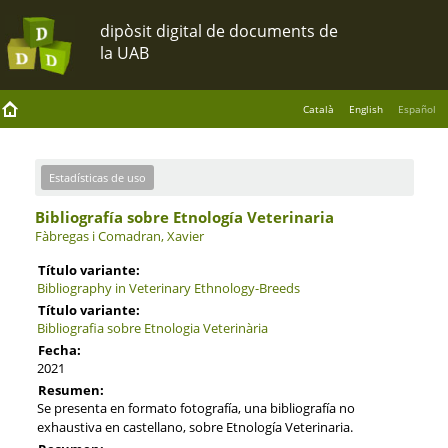
Català
English
Español
Estadísticas de uso
Bibliografía sobre Etnología Veterinaria
Fàbregas i Comadran, Xavier
Título variante:
Bibliography in Veterinary Ethnology-Breeds
Título variante:
Bibliografia sobre Etnologia Veterinària
Fecha:
2021
Resumen:
Se presenta en formato fotografía, una bibliografía no
exhaustiva en castellano, sobre Etnología Veterinaria.