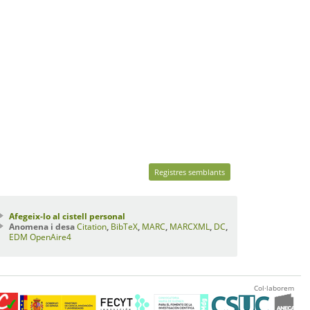
Registres semblants
Afegeix-lo al cistell personal
Anomena i desa
Citation
,
BibTeX
,
MARC
,
MARCXML
,
DC
,
EDM
OpenAire4
Col·laborem