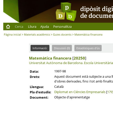
Cerca
Lliura
Ajuda
Personalitza
Pàgina inicial
>
Materials acadèmics
>
Guies docents
> Matemàtica financera
Informació:
Discussió (0)
Estadístiques d'ús
Matemàtica financera
[
20250
]
Universitat Autònoma de Barcelona.
Escola Universitàri
1997-98
Data:
Aquest document està subjecte a una llic
Drets:
d'obres derivades, fins i tot amb finalit
Català
Llengua:
Diplomat en Ciències Empresarials
[
179
Pla d'estudis:
Objecte d'aprenentatge
Document: