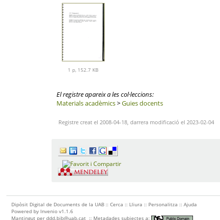
1 p, 152.7 KB
El registre apareix a les col·leccions:
Materials acadèmics
>
Guies docents
Registre creat el 2008-04-18, darrera modificació el 2023-02-04
Dipòsit Digital de Documents de la UAB ::
Cerca
::
Lliura
::
Personalitza
::
Ajuda
Powered by
Invenio
v1.1.6
Mantingut per
ddd.bib@uab.cat
::
Metadades subjectes a: