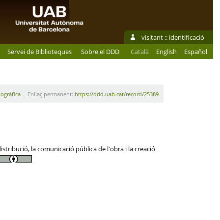
visitant ::
identificació
Servei de Biblioteques
Sobre el DDD
Català
English
Español
iogràfica
-- Enllaç permanent:
https://ddd.uab.cat/record/25389
tribució, la comunicació pública de l'obra i la creació