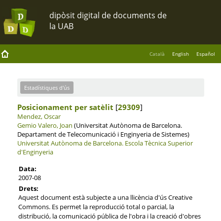
Català
English
Español
Estadístiques d'ús
Posicionament per satèlit
[
29309
]
Mendez, Oscar
Gemio Valero, Joan
(Universitat Autònoma de Barcelona.
Departament de Telecomunicació i Enginyeria de Sistemes)
Universitat Autònoma de Barcelona.
Escola Tècnica Superior
d'Enginyeria
Data:
2007-08
Drets:
Aquest document està subjecte a una llicència d'ús Creative
Commons. Es permet la reproducció total o parcial, la
distribució, la comunicació pública de l'obra i la creació d'obres