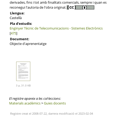
derivades, fins i tot amb finalitats comercials, sempre i quan es
reconegui l'autoria de l'obra original.
Llengua:
Castellà
Pla d'estudis:
Enginyer Tècnic de Telecomunicacions - Sistemes Electrònics
[
475
]
Document:
Objecte d'aprenentatge
3 p, 31.0 KB
El registre apareix a les col·leccions:
Materials acadèmics
>
Guies docents
Registre creat el 2008-07-22, darrera modificació el 2023-02-04