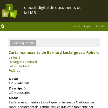
Català
English
Español
Estadístiques d'ús
Carta manuscrita de Bernard Lesfargues a Robert
Lafont
Lesfargues, Bernard
Lafont, Robert
Fédérop
Data:
Lió, 27/4/1978
Descripció:
2 f. manuscrits
Nota:
Lesfargues comenta a Lafont que no ha anat a Narbona per
motius sentimentals. També explica que està molt enfeinat