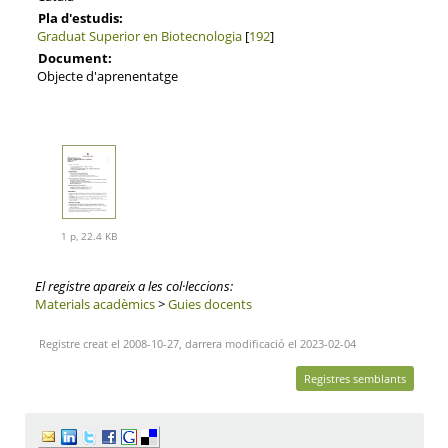
Pla d'estudis:
Graduat Superior en Biotecnologia
[
192
]
Document:
Objecte d'aprenentatge
1 p, 22.4 KB
El registre apareix a les col·leccions:
Materials acadèmics
>
Guies docents
Registre creat el 2008-10-27, darrera modificació el 2023-02-04
Registres semblants