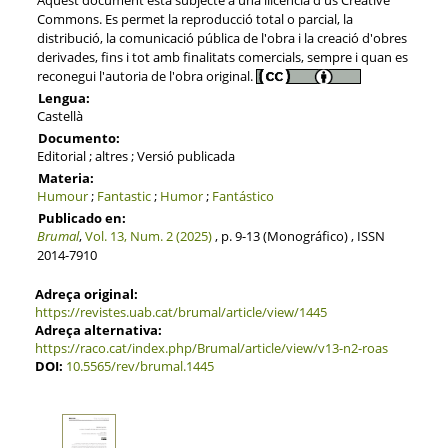
Commons. Es permet la reproducció total o parcial, la
distribució, la comunicació pública de l'obra i la creació d'obres
derivades, fins i tot amb finalitats comercials, sempre i quan es
reconegui l'autoria de l'obra original.
Lengua:
Castellà
Documento:
Editorial ; altres ; Versió publicada
Materia:
Humour
;
Fantastic
;
Humor
;
Fantástico
Publicado en:
Brumal
,
Vol. 13, Num. 2 (2025)
, p. 9-13 (Monográfico) , ISSN
2014-7910
Adreça original:
https://revistes.uab.cat/brumal/article/view/1445
Adreça alternativa:
https://raco.cat/index.php/Brumal/article/view/v13-n2-roas
DOI:
10.5565/rev/brumal.1445