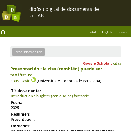
Català
English
Español
Estadísticas de uso
Google Scholar:
citas
Presentación : la risa (también) puede ser
fantástica
Roas, David
(Universitat Autònoma de Barcelona)
Título variante:
Introduction : laughter (can also be) fantastic
Fecha:
2025
Resumen:
Presentación.
Derechos:
Aquest document està subjecte a una llicència d'ús Creative