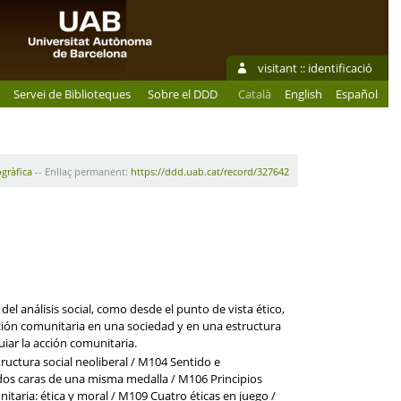
visitant ::
identificació
Servei de Biblioteques
Sobre el DDD
Català
English
Español
ogràfica
-- Enllaç permanent:
https://ddd.uab.cat/record/327642
l análisis social, como desde el punto de vista ético,
cción comunitaria en una sociedad y en una estructura
uiar la acción comunitaria.
uctura social neoliberal / M104 Sentido e
 dos caras de una misma medalla / M106 Principios
taria: ética y moral / M109 Cuatro éticas en juego /