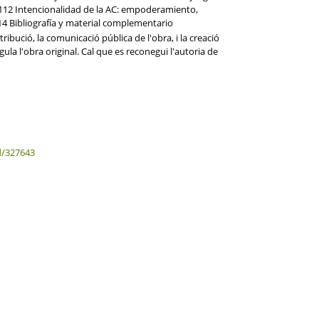
/ M112 Intencionalidad de la AC: empoderamiento,
114 Bibliografía y material complementario
ibució, la comunicació pública de l'obra, i la creació
ula l'obra original. Cal que es reconegui l'autoria de
d/327643