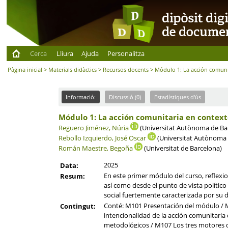
Cerca
Lliura
Ajuda
Personalitza
Pàgina inicial
>
Materials didàctics
>
Recursos docents
> Módulo 1: La acción comuni
Informació:
Discussió (0)
Estadístiques d'ús
Módulo 1: La acción comunitaria en context
Reguero Jiménez, Núria
(Universitat Autònoma de Ba
Rebollo Izquierdo, José Oscar
(Universitat Autònoma 
Román Maestre, Begoña
(Universitat de Barcelona)
2025
Data:
En este primer módulo del curso, reflexio
Resum:
así como desde el punto de vista polític
social fuertemente caracterizada por su d
Conté: M101 Presentación del módulo / M1
Contingut:
intencionalidad de la acción comunitaria
metodológicos / M107 Los tres motores de