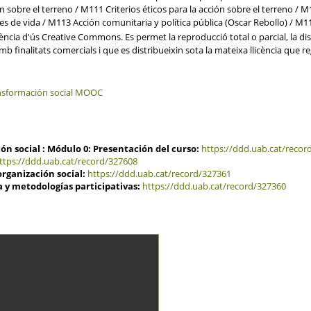
ón sobre el terreno / M111 Criterios éticos para la acción sobre el terreno 
es de vida / M113 Acción comunitaria y política pública (Oscar Rebollo) / M
cia d'ús Creative Commons. Es permet la reproducció total o parcial, la distr
 finalitats comercials i que es distribueixin sota la mateixa llicència que reg
ansformación social MOOC
n social : Módulo 0: Presentación del curso:
https://ddd.uab.cat/recor
ttps://ddd.uab.cat/record/327608
rganización social:
https://ddd.uab.cat/record/327361
 y metodologías participativas:
https://ddd.uab.cat/record/327360