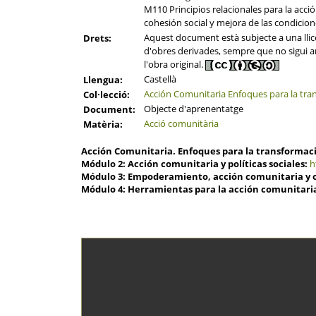
M110 Principios relacionales para la acci
cohesión social y mejora de las condicion
Aquest document està subjecte a una llicèn
Drets:
d'obres derivades, sempre que no sigui amb
l'obra original.
Castellà
Llengua:
Acción Comunitaria Enfoques para la tr
Col·lecció:
Objecte d'aprenentatge
Document:
Acció comunitària
Matèria:
Acción Comunitaria. Enfoques para la transformació
Módulo 2: Acción comunitaria y políticas sociales:
h
Módulo 3: Empoderamiento, acción comunitaria y o
Módulo 4: Herramientas para la acción comunitaria