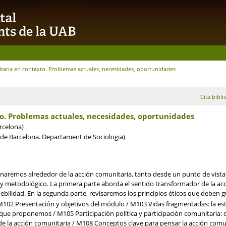
taria en contexto. Problemas actuales, necesidades, oportunidades
Cita bibli
o. Problemas actuales, necesidades, oportunidades
rcelona)
de Barcelona. Departament de Sociologia)
naremos alrededor de la acción comunitaria, tanto desde un punto de vista de
o y metodológico. La primera parte aborda el sentido transformador de la a
ebilidad. En la segunda parte, revisaremos los principios éticos que deben g
02 Presentación y objetivos del módulo / M103 Vidas fragmentadas: la estr
 que proponemos / M105 Participación política y participación comunitaria:
 la acción comunitaria / M108 Conceptos clave para pensar la acción comuni