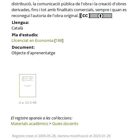
distribució, la comunicació pública de l'obra i la creació d'obres
derivades, fins i tot amb finalitats comercials, sempre i quan es
reconegui l'autoria de l'obra original.
Llengua:
Català
Pla d'estudis:
Llicenciat en Economia
[
188
]
Document:
Objecte d'aprenentatge
4 p, 32.0 KB
El registre apareix a les col·leccions:
Materials acadèmics
>
Guies docents
Registre creat el 2009-05-28, darrera modificació el 2023-01-29