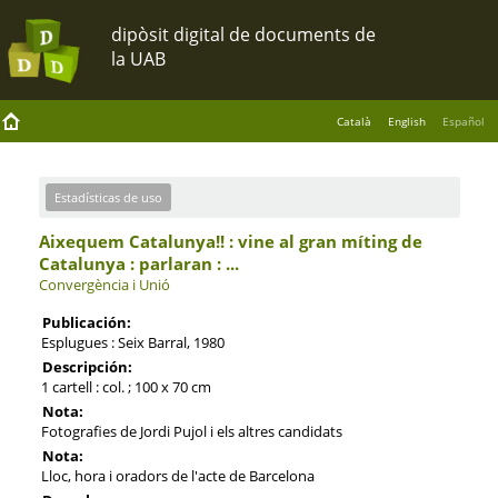
Català
English
Español
Estadísticas de uso
Aixequem Catalunya!! : vine al gran míting de
Catalunya : parlaran : ...
Convergència i Unió
Publicación:
Esplugues : Seix Barral, 1980
Descripción:
1 cartell : col. ; 100 x 70 cm
Nota:
Fotografies de Jordi Pujol i els altres candidats
Nota:
Lloc, hora i oradors de l'acte de Barcelona