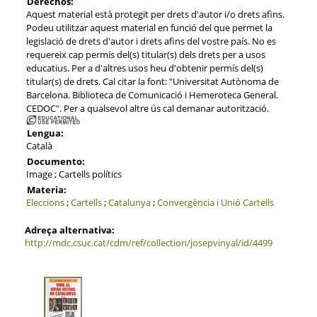
Derechos:
Aquest material està protegit per drets d'autor i/o drets afins.
Podeu utilitzar aquest material en funció del que permet la
legislació de drets d'autor i drets afins del vostre país. No es
requereix cap permís del(s) titular(s) dels drets per a usos
educatius. Per a d'altres usos heu d'obtenir permís del(s)
titular(s) de drets. Cal citar la font: "Universitat Autònoma de
Barcelona. Biblioteca de Comunicació i Hemeroteca General.
CEDOC". Per a qualsevol altre ús cal demanar autorització.
Lengua:
Català
Documento:
Image ; Cartells polítics
Materia:
Eleccions
;
Cartells
;
Catalunya
;
Convergència i Unió
Cartells
Adreça alternativa:
http://mdc.csuc.cat/cdm/ref/collection/josepvinyal/id/4499