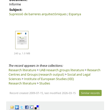
Informe
Subject:
Supressió de barreres arquitectòniques
;
Espanya
240 p, 1.0 MB
The record appears in these collections:
Research literature
>
UAB research groups literature
>
Research
Centres and Groups (research output)
>
Social and Legal
Sciences
>
Institute of European Studies (IEE)
Research literature
>
Studies
Record created 2009-07-15, last modified 2026-03-15
Similar records