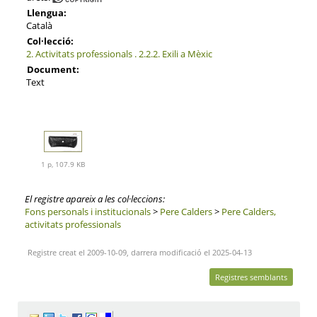
Llengua:
Català
Col·lecció:
2. Activitats professionals . 2.2.2. Exili a Mèxic
Document:
Text
1 p, 107.9 KB
El registre apareix a les col·leccions:
Fons personals i institucionals
>
Pere Calders
>
Pere Calders,
activitats professionals
Registre creat el 2009-10-09, darrera modificació el 2025-04-13
Registres semblants