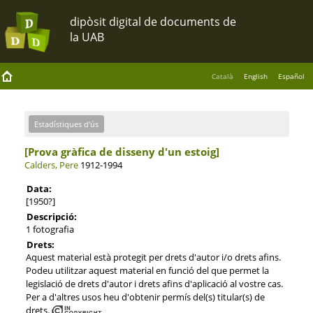
Català
English
Español
Estadístiques d'ús
[Prova gràfica de disseny d'un estoig]
Calders, Pere
1912-1994
Data:
[1950?]
Descripció:
1 fotografia
Drets:
Aquest material està protegit per drets d'autor i/o drets afins.
Podeu utilitzar aquest material en funció del que permet la
legislació de drets d'autor i drets afins d'aplicació al vostre cas.
Per a d'altres usos heu d'obtenir permís del(s) titular(s) de
drets.