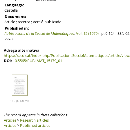
Language:
Castellà
Document:
Article ; recerca ; Versió publicada
Published in:
Publicacions de la Secció de Matemàtiques
,
Vol. 15 (1979)
, p. 9-124, ISSN 02
2978
Adreça alternativa:
https://raco.cat/index.php/PublicacionsSeccioMatematiques/article/vie
DOI:
10.5565/PUBLMAT_15179_01
116 p, 1.8 MB
The record appears in these collections:
Articles
>
Research articles
Articles
>
Published articles