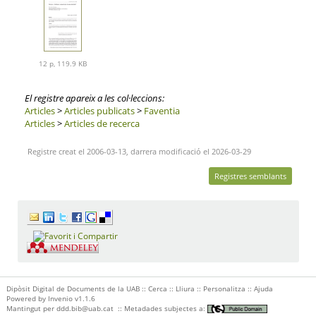
12 p, 119.9 KB
El registre apareix a les col·leccions:
Articles
>
Articles publicats
>
Faventia
Articles
>
Articles de recerca
Registre creat el 2006-03-13, darrera modificació el 2026-03-29
Registres semblants
Dipòsit Digital de Documents de la UAB ::
Cerca
::
Lliura
::
Personalitza
::
Ajuda
Powered by
Invenio
v1.1.6
Mantingut per
ddd.bib@uab.cat
::
Metadades subjectes a: