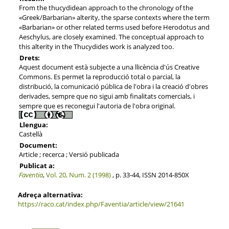
From the thucydidean approach to the chronology of the
«Greek/Barbarian» alterity, the sparse contexts where the term
«Barbarian» or other related terms used before Herodotus and
Aeschylus, are closely examined. The conceptual approach to
this alterity in the Thucydides work is analyzed too.
Drets:
Aquest document està subjecte a una llicència d'ús Creative
Commons. Es permet la reproducció total o parcial, la
distribució, la comunicació pública de l'obra i la creació d'obres
derivades, sempre que no sigui amb finalitats comercials, i
sempre que es reconegui l'autoria de l'obra original.
Llengua:
Castellà
Document:
Article ; recerca ; Versió publicada
Publicat a:
Faventia
,
Vol. 20, Num. 2 (1998)
, p. 33-44, ISSN 2014-850X
Adreça alternativa:
https://raco.cat/index.php/Faventia/article/view/21641