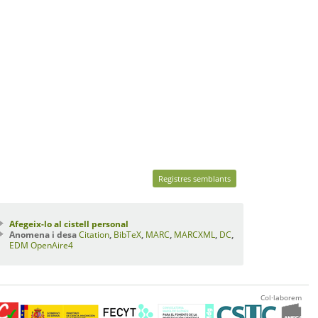
Registres semblants
Afegeix-lo al cistell personal
Anomena i desa
Citation
,
BibTeX
,
MARC
,
MARCXML
,
DC
,
EDM
OpenAire4
Col·laborem