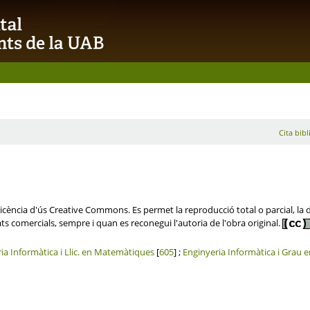
Cita bibl
ència d'ús Creative Commons. Es permet la reproducció total o parcial, la dis
ats comercials, sempre i quan es reconegui l'autoria de l'obra original.
ia Informàtica i Llic. en Matemàtiques
[
605
] ;
Enginyeria Informàtica i Grau