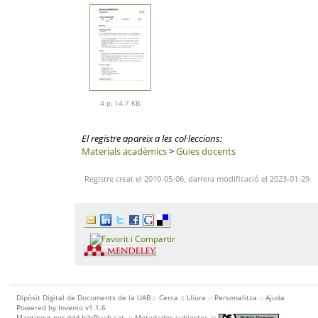
4 p, 14.7 KB
El registre apareix a les col·leccions:
Materials acadèmics
>
Guies docents
Registre creat el 2010-05-06, darrera modificació el 2023-01-29
Dipòsit Digital de Documents de la UAB ::
Cerca
::
Lliura
::
Personalitza
::
Ajuda
Powered by
Invenio
v1.1.6
Mantingut per
ddd.bib@uab.cat
::
Metadades subjectes a: