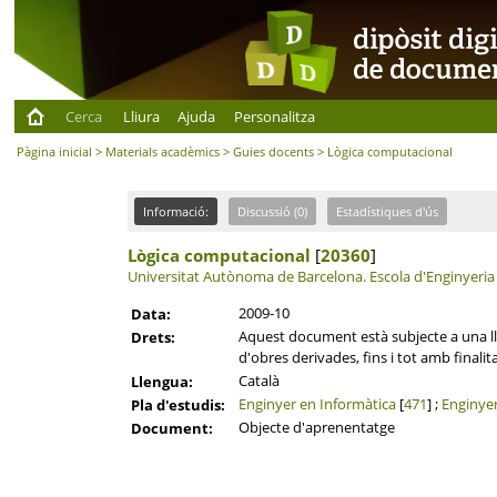
Cerca
Lliura
Ajuda
Personalitza
Pàgina inicial
>
Materials acadèmics
>
Guies docents
> Lògica computacional
Informació:
Discussió (0)
Estadístiques d'ús
Lògica computacional
[
20360
]
Universitat Autònoma de Barcelona.
Escola d'Enginyeria
2009-10
Data:
Aquest document està subjecte a una llic
Drets:
d'obres derivades, fins i tot amb finalit
Català
Llengua:
Enginyer en Informàtica
[
471
] ;
Enginyer
Pla d'estudis:
Objecte d'aprenentatge
Document: