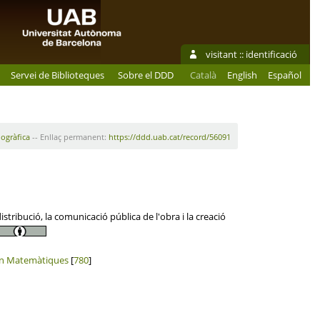
visitant ::
identificació
Servei de Biblioteques
Sobre el DDD
Català
English
Español
iogràfica
-- Enllaç permanent:
https://ddd.uab.cat/record/56091
tribució, la comunicació pública de l'obra i la creació
 en Matemàtiques
[
780
]