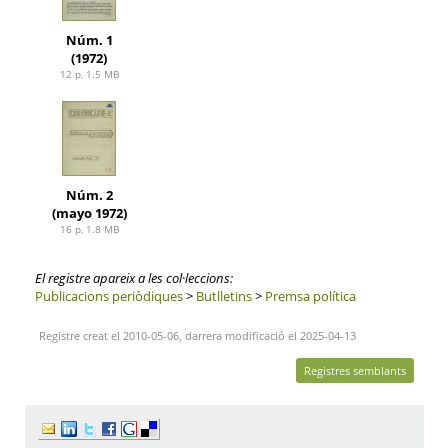
Núm. 1
(1972)
12 p, 1.5 MB
Núm. 2
(mayo 1972)
16 p, 1.8 MB
El registre apareix a les col·leccions:
Publicacions periòdiques
>
Butlletins
>
Premsa política
Registre creat el 2010-05-06, darrera modificació el 2025-04-13
Registres semblants