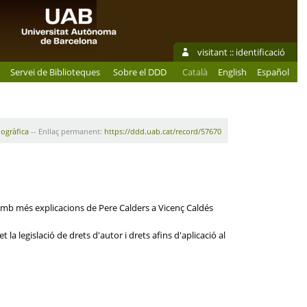
visitant ::
identificació
Servei de Biblioteques
Sobre el DDD
Català
English
Español
iogràfica
-- Enllaç permanent:
https://ddd.uab.cat/record/57670
amb més explicacions de Pere Calders a Vicenç Caldés
la legislació de drets d'autor i drets afins d'aplicació al