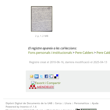
2 p, 1.2 MB
El registre apareix a les col·leccions:
Fons personals i institucionals
>
Pere Calders
>
Pere Cal
Registre creat el 2010-06-16, darrera modificació el 2025-04-13
Dipòsit Digital de Documents de la UAB ::
Cerca
::
Lliura
::
Personalitza
::
Ajuda
Powered by
Invenio
v1.1.6
Mantingut per
ddd.bib@uab.cat
::
Metadades subjectes a: