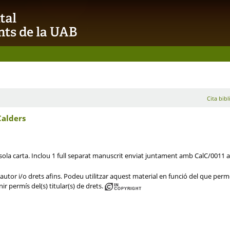
Cita bibl
Calders
sola carta. Inclou 1 full separat manuscrit enviat juntament amb CalC/0011 
utor i/o drets afins. Podeu utilitzar aquest material en funció del que permet 
ir permís del(s) titular(s) de drets.