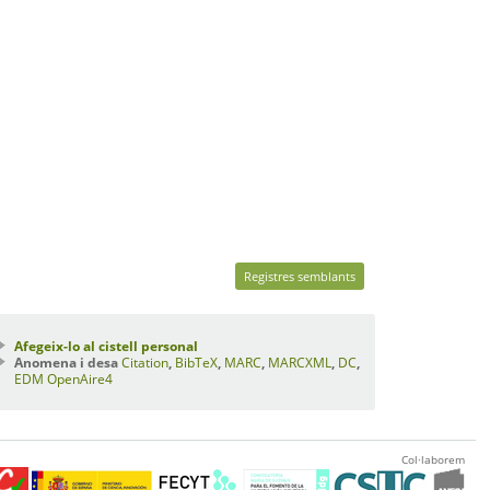
Registres semblants
Afegeix-lo al cistell personal
Anomena i desa
Citation
,
BibTeX
,
MARC
,
MARCXML
,
DC
,
EDM
OpenAire4
Col·laborem