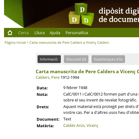
Cerca
Lliura
Ajuda
Personalitza
Pàgina inicial
> Carta manuscrita de Pere Calders a Vicenç Calders
Informació:
Discussió (0)
Estadístiques d'ús
Carta manuscrita de Pere Calders a Vicenç 
Calders, Pere
1912-1994
9 febrer 1948
Data:
CalC/0011 i CalC/0012 formen part d'una 
Nota:
sobre el seu invent de revelat fotogràfic.
Aquest material està protegit per drets d'a
Drets:
vostre cas. Per a d'altres usos heu d'obten
Text
Document:
Caldés Arús, Vicenç
Matèria: