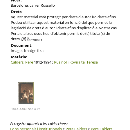
Barcelona, carrer Rosselló
Drets:
Aquest material està protegit per drets d'autor i/o drets afins.
Podeu utilitzar aquest material en funció del que permet la
legislació de drets d'autor i drets afins d'aplicació al vostre cas.
Per a d'altres usos heu d'obtenir permís del(s) titular(s) de
drets.
Document:
Image ; Imatge fixa
Matèria:
Calders, Pere
1912-1994 ;
Rusiñol i Roviralta, Teresa
1024x1484, 503.6 KB
El registre apareix a les col·leccions:
Fons personals i institucionals
>
Pere Calders
>
Pere Calders,