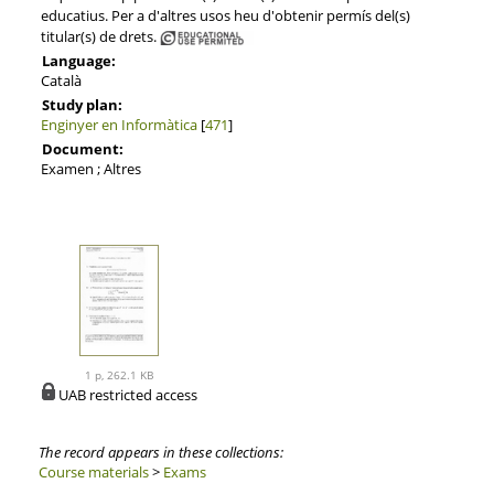
educatius. Per a d'altres usos heu d'obtenir permís del(s)
titular(s) de drets.
Language:
Català
Study plan:
Enginyer en Informàtica
[
471
]
Document:
Examen ; Altres
1 p, 262.1 KB
UAB restricted access
The record appears in these collections:
Course materials
>
Exams