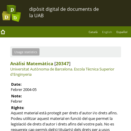
Català
English
Español
Usage statistics
Anàlisi Matemàtica
[
20347
]
Universitat Autònoma de Barcelona.
Escola Tècnica Superior
d'Enginyeria
Date:
Febrer 2004-05
Note:
Febrer
Rights:
Aquest material està protegit per drets d'autor i/o drets afins.
Podeu utilitzar aquest material en funció del que permet la
legislació de drets d'autor i drets afins del vostre país. No es
requereix cap permís del(s) titular(s) dels drets per a usos