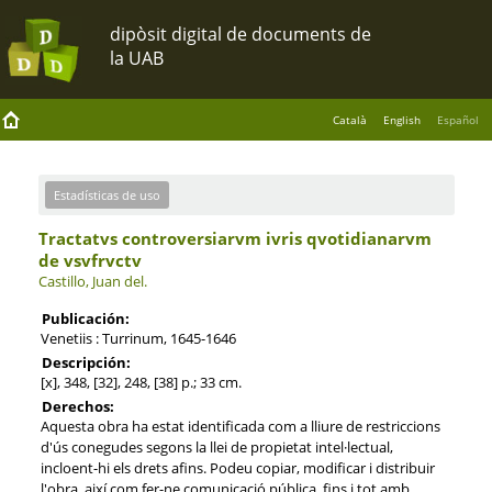
Català
English
Español
Estadísticas de uso
Tractatvs controversiarvm ivris qvotidianarvm
de vsvfrvctv
Castillo, Juan del.
Publicación:
Venetiis : Turrinum, 1645-1646
Descripción:
[x], 348, [32], 248, [38] p.; 33 cm.
Derechos:
Aquesta obra ha estat identificada com a lliure de restriccions
d'ús conegudes segons la llei de propietat intel·lectual,
incloent-hi els drets afins. Podeu copiar, modificar i distribuir
l'obra, així com fer-ne comunicació pública, fins i tot amb