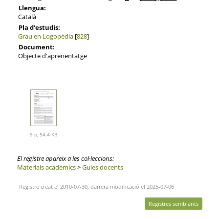
Llengua:
Català
Pla d'estudis:
Grau en Logopèdia
[
828
]
Document:
Objecte d'aprenentatge
9 p, 54.4 KB
El registre apareix a les col·leccions:
Materials acadèmics
>
Guies docents
Registre creat el 2010-07-30, darrera modificació el 2025-07-06
Registres semblants