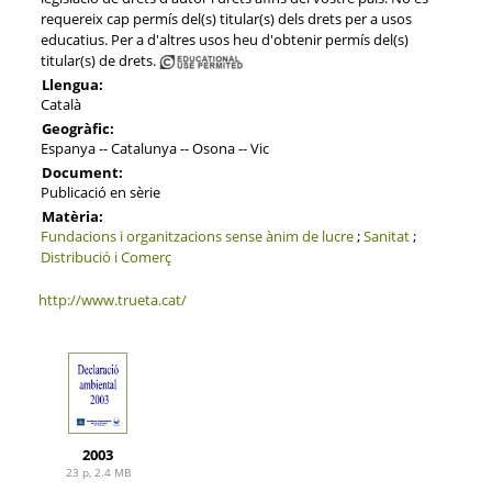
requereix cap permís del(s) titular(s) dels drets per a usos
educatius. Per a d'altres usos heu d'obtenir permís del(s)
titular(s) de drets.
Llengua:
Català
Geogràfic:
Espanya -- Catalunya -- Osona -- Vic
Document:
Publicació en sèrie
Matèria:
Fundacions i organitzacions sense ànim de lucre
;
Sanitat
;
Distribució i Comerç
http://www.trueta.cat/
2003
23 p, 2.4 MB