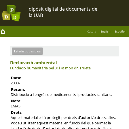
Català
English
Español
Estadístiques d'ús
Declaració ambiental
Fundació humanitària pel 3r i 4t món dr. Trueta
Data:
2003-
Resum:
Distribució a l'engròs de medicaments i productes sanitaris.
Nota:
EMAS
Drets:
Aquest material està protegit per drets d'autor i/o drets afins.
Podeu utilitzar aquest material en funció del que permet la
legislació de drets d'autor i drets afins del vostre país. No es