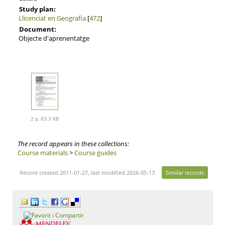
Study plan:
Llicenciat en Geografia
[
472
]
Document:
Objecte d'aprenentatge
2 p, 83.3 KB
The record appears in these collections:
Course materials
>
Course guides
Record created 2011-01-27, last modified 2026-05-13
Similar records