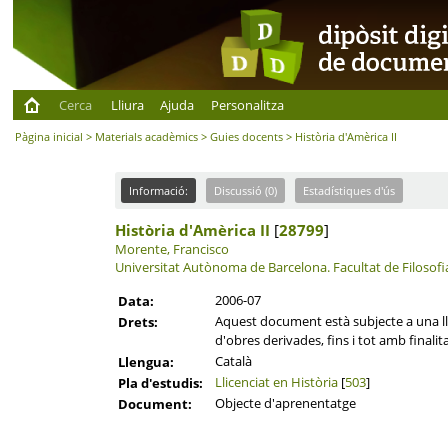
Cerca
Lliura
Ajuda
Personalitza
Pàgina inicial
>
Materials acadèmics
>
Guies docents
> Història d'Amèrica II
Informació:
Discussió (0)
Estadístiques d'ús
Història d'Amèrica II
[
28799
]
Morente, Francisco
Universitat Autònoma de Barcelona.
Facultat de Filosofia
2006-07
Data:
Aquest document està subjecte a una llic
Drets:
d'obres derivades, fins i tot amb finalit
Català
Llengua:
Llicenciat en Història
[
503
]
Pla d'estudis:
Objecte d'aprenentatge
Document: