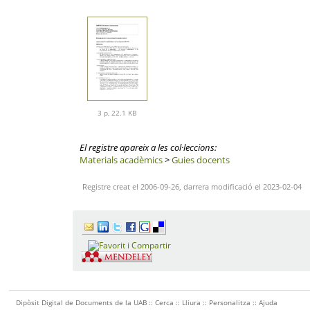
3 p, 22.1 KB
El registre apareix a les col·leccions:
Materials acadèmics
>
Guies docents
Registre creat el 2006-09-26, darrera modificació el 2023-02-04
Dipòsit Digital de Documents de la UAB ::
Cerca
::
Lliura
::
Personalitza
::
Ajuda