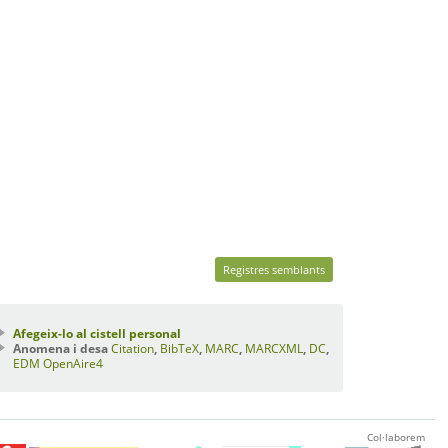
Registres semblants
Afegeix-lo al cistell personal
Anomena i desa
Citation
,
BibTeX
,
MARC
,
MARCXML
,
DC
,
EDM
OpenAire4
Col·laborem