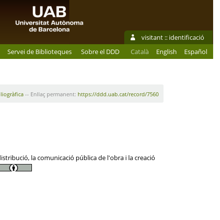
visitant ::
identificació
Servei de Biblioteques
Sobre el DDD
Català
English
Español
liogràfica
-- Enllaç permanent:
https://ddd.uab.cat/record/7560
tribució, la comunicació pública de l'obra i la creació