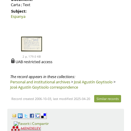
Carta ; Text
Subject:
Espanya
2 p, 179.0 KB
UAB restricted access
The record appears in these collections:
Personal and institutional archives
>
José Agustín Goytisolo
>
José Agustín Goytisolo correspondence
Record created 2006-10-03, last modified 2025-04-20
Similar records