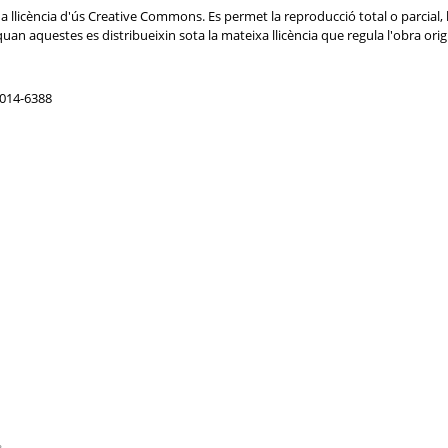
licència d'ús Creative Commons. Es permet la reproducció total o parcial, la 
uan aquestes es distribueixin sota la mateixa llicència que regula l'obra origi
2014-6388