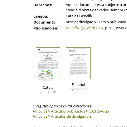
Aquest document està subjecte a una l
Derechos:
creació d'obres derivades, sempre i q
Català i Castellà
Lengua:
Article ; divulgació ; Versió publicada
Documento:
UAB divulga
,
Abril 2007,
p. 1-2, ISSN 
Publicado en:
Español
Català
2 p, 120.1 KB
2 p, 63.3 KB
El registro aparece en las colecciones:
Artículos
>
Artículos publicados
>
UAB Divulga
Artículos
>
Artículos de divulgación