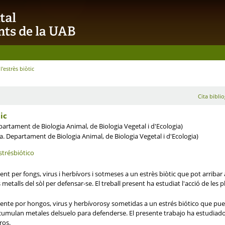
'estrès biòtic
Cita biblio
ic
rtament de Biologia Animal, de Biologia Vegetal i d'Ecologia)
 Departament de Biologia Animal, de Biologia Vegetal i d'Ecologia)
strésbiótico
t per fongs, virus i herbívors i sotmeses a un estrès biòtic que pot arribar
metalls del sòl per defensar-se. El treball present ha estudiat l'acció de le
nte por hongos, virus y herbívorosy sometidas a un estrés biótico que pued
mulan metales delsuelo para defenderse. El presente trabajo ha estudiado 
ros.