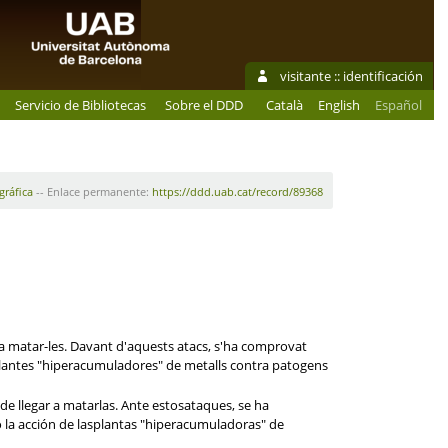
visitante ::
identificación
Servicio de Bibliotecas
Sobre el DDD
Català
English
Español
gráfica
-- Enlace permanente:
https://ddd.uab.cat/record/89368
 a matar-les. Davant d'aquests atacs, s'ha comprovat
s plantes "hiperacumuladores" de metalls contra patogens
e llegar a matarlas. Ante estosataques, se ha
la acción de lasplantas "hiperacumuladoras" de