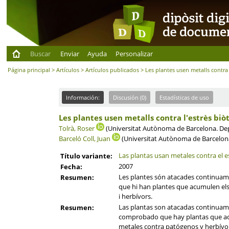
Buscar
Enviar
Ayuda
Personalizar
Página principal
>
Artículos
>
Artículos publicados
> Les plantes usen metalls contra l
Información:
Discusión (0)
Estadísticas de uso
Les plantes usen metalls contra l'estrès biòt
Tolrà, Roser
(Universitat Autònoma de Barcelona. Depa
Barceló Coll, Juan
(Universitat Autònoma de Barcelona.
Las plantas usan metales contra el e
Título variante:
2007
Fecha:
Les plantes són atacades continuamen
Resumen:
que hi han plantes que acumulen els 
i herbívors.
Las plantas son atacadas continuame
Resumen:
comprobado que hay plantas que acu
metales contra patógenos y herbívo