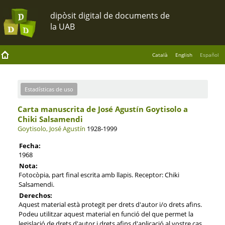
Català
English
Español
Estadísticas de uso
Carta manuscrita de José Agustín Goytisolo a
Chiki Salsamendi
Goytisolo, José Agustín
1928-1999
Fecha:
1968
Nota:
Fotocòpia, part final escrita amb llapis. Receptor: Chiki
Salsamendi.
Derechos:
Aquest material està protegit per drets d'autor i/o drets afins.
Podeu utilitzar aquest material en funció del que permet la
legislació de drets d'autor i drets afins d'aplicació al vostre cas.