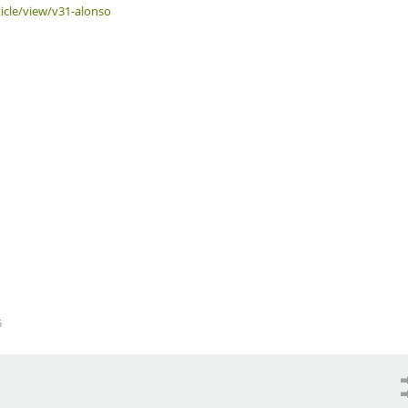
ticle/view/v31-alonso
5