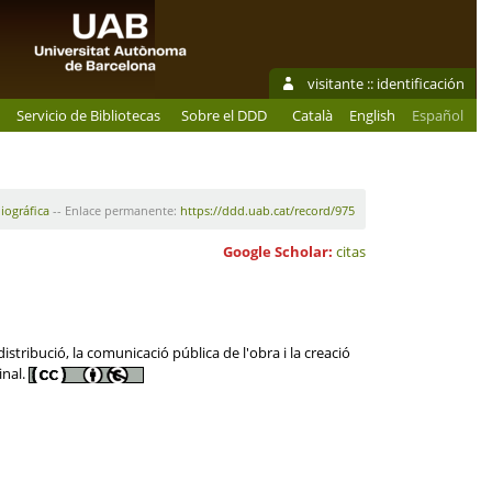
visitante ::
identificación
Servicio de Bibliotecas
Sobre el DDD
Català
English
Español
liográfica
-- Enlace permanente:
https://ddd.uab.cat/record/975
Google Scholar:
citas
stribució, la comunicació pública de l'obra i la creació
inal.