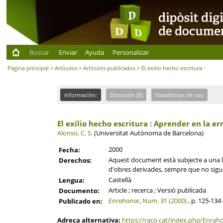
Buscar
Enviar
Ayuda
Personalizar
Página principal
>
Artículos
>
Artículos publicados
> El exilio hecho escritura :
Información:
Discusión (0)
Estadísticas de uso
El exilio hecho escritura : Aprender en la er
Alonso, C. S.
(Universitat Autònoma de Barcelona)
2000
Fecha:
Aquest document està subjecte a una lli
Derechos:
d'obres derivades, sempre que no sigui 
Castellà
Lengua:
Article ; recerca ; Versió publicada
Documento:
Enrahonar
,
Num. 31 (2000)
, p. 125-134 
Publicado en:
Adreça alternativa:
https://raco.cat/index.php/Enraho