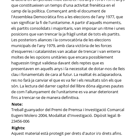
que constitueixen un temps d'una activitat frenètica en el
camp de la política. Començant amb el document de
l'Assemblea Democràtica fins a les eleccions de l'any 1977, que
van significar la fi de l'unitarisme. A partir d'aquells moments,
els partits consolidats i majoritaris, van imposar un ritme i unes
posicions que van trencar la ja fràgil unitat de tots els partits.
Les posteriors aliances i la convocatòria de les eleccions
municipals de l'any 1979, amb clara victòria de les forces
d'esquerres i catalanistes van acabar de trencar i van enterra
moltes de les opcions unitàries que encara possiblement
haguessin tingut validesa davant dels reptes que es
presentaven en aquells anys i la necessitat de dotar-nos de lleis
clau i fonamentals de cara al futur. La realitat és aclaparadora,
res no farà ja canviar el que es va fer i els resultats són els que
són. La lectura del darrer capítol del llibre dóna algunes pautes
de com l'allunyament de l'unitarisme es va anar deteriorant
fins a trencar-se de manera definitiva.
Note:
Treball guanyador del Premi de Premsa i Investigació Comarcal
Eugeni Molero 2004, Modalitat d'Investigació. Dipòsit legal: B-
23456-006
Rights:
Aquest material està protegit per drets d'autor i/o drets afins.