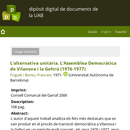
Català
English
Español
Usage statistics
L'alternativa unitària. L'Assemblea Democràtica
de Vilanova i la Geltrú (1976-1977)
Foguet i Boreu, Francesc
1971-
(Universitat Autònoma de
Barcelona)
Imprint:
Consell Comarcal del Garraf 2006
Description:
108 pag.
Abstract:
L'autor d'aquest treball analitza els fets més destacats que es
van produir en el procés de transició democràtica a Vilanova i
la Geltrú en un període molt concret : els anys 1976 i 1977, anys