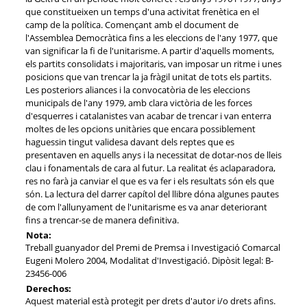
que constitueixen un temps d'una activitat frenètica en el
camp de la política. Començant amb el document de
l'Assemblea Democràtica fins a les eleccions de l'any 1977, que
van significar la fi de l'unitarisme. A partir d'aquells moments,
els partits consolidats i majoritaris, van imposar un ritme i unes
posicions que van trencar la ja fràgil unitat de tots els partits.
Les posteriors aliances i la convocatòria de les eleccions
municipals de l'any 1979, amb clara victòria de les forces
d'esquerres i catalanistes van acabar de trencar i van enterra
moltes de les opcions unitàries que encara possiblement
haguessin tingut validesa davant dels reptes que es
presentaven en aquells anys i la necessitat de dotar-nos de lleis
clau i fonamentals de cara al futur. La realitat és aclaparadora,
res no farà ja canviar el que es va fer i els resultats són els que
són. La lectura del darrer capítol del llibre dóna algunes pautes
de com l'allunyament de l'unitarisme es va anar deteriorant
fins a trencar-se de manera definitiva.
Nota:
Treball guanyador del Premi de Premsa i Investigació Comarcal
Eugeni Molero 2004, Modalitat d'Investigació. Dipòsit legal: B-
23456-006
Derechos:
Aquest material està protegit per drets d'autor i/o drets afins.