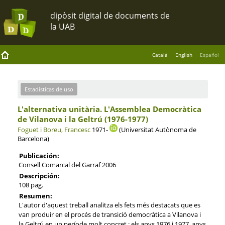
Català
English
Español
Estadísticas de uso
L'alternativa unitària. L'Assemblea Democràtica
de Vilanova i la Geltrú (1976-1977)
Foguet i Boreu, Francesc
1971-
(Universitat Autònoma de
Barcelona)
Publicación:
Consell Comarcal del Garraf 2006
Descripción:
108 pag.
Resumen:
L'autor d'aquest treball analitza els fets més destacats que es
van produir en el procés de transició democràtica a Vilanova i
la Geltrú en un període molt concret : els anys 1976 i 1977, anys