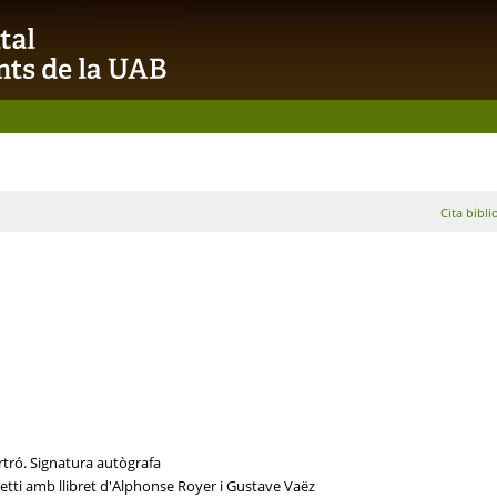
Cita bibli
artró. Signatura autògrafa
tti amb llibret d'Alphonse Royer i Gustave Vaëz