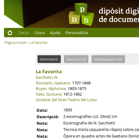
Cerca
Lliura
Ajuda
Personalitza
Pàgina inicial
> La Favorita
Informació:
Discussió (0)
Estadístiques d'ús
La Favorita
Sacchetti, N.
Donizetti, Gaetano,
1797-1848
Royer, Alphonse,
1803-1875
Vaëz, Gustave,
1812-1862
Societat del Gran Teatre del Liceu
1850
Data:
2 escenografies col. 29x42 cm
Descripció:
Escenografia de N. Sacchetti
Nota:
Tècnica mixta (aquarel·la i llapis) sobre c
Nota:
Òpera en quadre actes de Gaetano Donize
Nota: