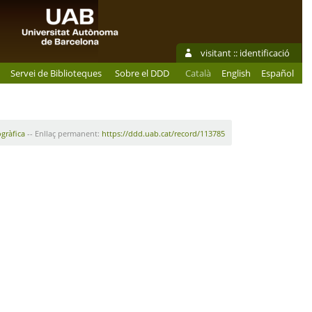
visitant ::
identificació
Servei de Biblioteques
Sobre el DDD
Català
English
Español
ogràfica
-- Enllaç permanent:
https://ddd.uab.cat/record/113785