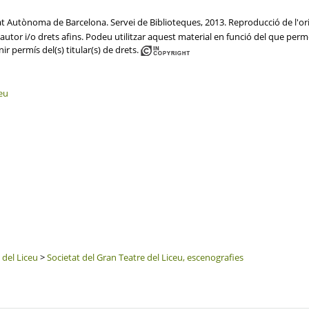
tat Autònoma de Barcelona. Servei de Biblioteques, 2013. Reproducció de l'ori
utor i/o drets afins. Podeu utilitzar aquest material en funció del que permet 
ir permís del(s) titular(s) de drets.
ceu
 del Liceu
>
Societat del Gran Teatre del Liceu, escenografies