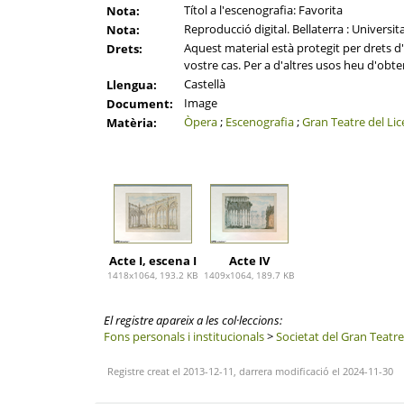
Títol a l'escenografia: Favorita
Nota:
Reproducció digital. Bellaterra : Universi
Nota:
Aquest material està protegit per drets d'a
Drets:
vostre cas. Per a d'altres usos heu d'obten
Castellà
Llengua:
Image
Document:
Òpera
;
Escenografia
;
Gran Teatre del Li
Matèria:
Acte I, escena I
Acte IV
1418x1064, 193.2 KB
1409x1064, 189.7 KB
El registre apareix a les col·leccions:
Fons personals i institucionals
>
Societat del Gran Teatre
Registre creat el 2013-12-11, darrera modificació el 2024-11-30