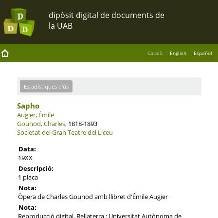
Català
English
Español
Estadístiques d'ús
Sapho
Augier, Émile
Gounod, Charles,
1818-1893
Societat del Gran Teatre del Liceu
Data:
19XX
Descripció:
1 placa
Nota:
Òpera de Charles Gounod amb llibret d'Émile Augier
Nota:
Reproducció digital. Bellaterra : Universitat Autònoma de