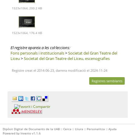
1523x1064, 200.2 KB
1523x1064, 176.4 KB
El registre apareix a les col·leccions:
Fons personals i institucionals
>
Societat del Gran Teatre del
Liceu
>
Societat del Gran Teatre del Liceu, escenografies
Registre creat el 2014-06-23, darrera modificació el 2024-11-24
Registres semblants
Dipòsit Digital de Documents de la UAB ::
Cerca
::
Lliura
::
Personalitza
::
Ajuda
Powered by
Invenio
v1.1.6