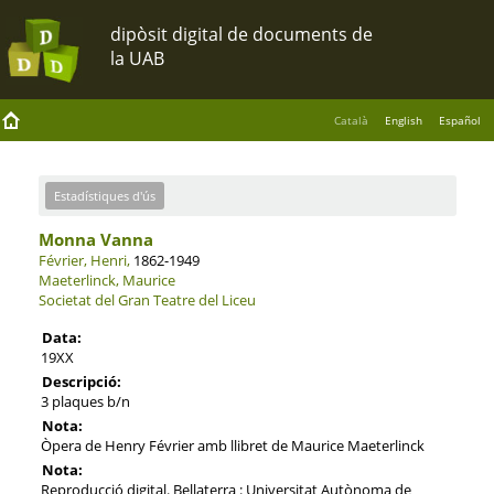
Català
English
Español
Estadístiques d'ús
Monna Vanna
Février, Henri,
1862-1949
Maeterlinck, Maurice
Societat del Gran Teatre del Liceu
Data:
19XX
Descripció:
3 plaques b/n
Nota:
Òpera de Henry Février amb llibret de Maurice Maeterlinck
Nota:
Reproducció digital. Bellaterra : Universitat Autònoma de