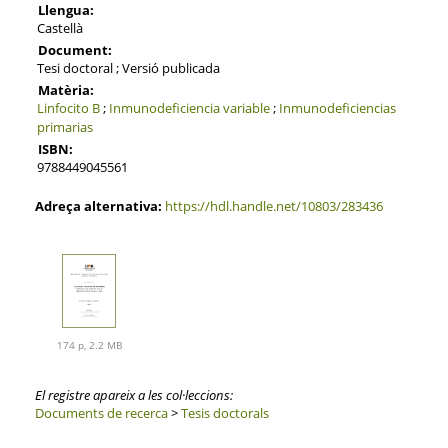
Llengua:
Castellà
Document:
Tesi doctoral ; Versió publicada
Matèria:
Linfocito B
;
Inmunodeficiencia variable
;
Inmunodeficiencias
primarias
ISBN:
9788449045561
Adreça alternativa:
https://hdl.handle.net/10803/283436
174 p, 2.2 MB
El registre apareix a les col·leccions:
Documents de recerca
>
Tesis doctorals