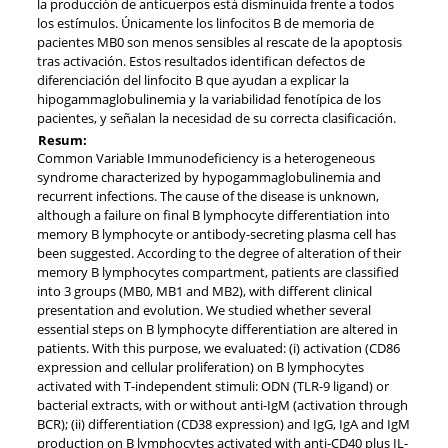
la producción de anticuerpos está disminuida frente a todos
los estímulos. Únicamente los linfocitos B de memoria de
pacientes MB0 son menos sensibles al rescate de la apoptosis
tras activación. Estos resultados identifican defectos de
diferenciación del linfocito B que ayudan a explicar la
hipogammaglobulinemia y la variabilidad fenotípica de los
pacientes, y señalan la necesidad de su correcta clasificación.
Resum:
Common Variable Immunodeficiency is a heterogeneous
syndrome characterized by hypogammaglobulinemia and
recurrent infections. The cause of the disease is unknown,
although a failure on final B lymphocyte differentiation into
memory B lymphocyte or antibody-secreting plasma cell has
been suggested. According to the degree of alteration of their
memory B lymphocytes compartment, patients are classified
into 3 groups (MB0, MB1 and MB2), with different clinical
presentation and evolution. We studied whether several
essential steps on B lymphocyte differentiation are altered in
patients. With this purpose, we evaluated: (i) activation (CD86
expression and cellular proliferation) on B lymphocytes
activated with T-independent stimuli: ODN (TLR-9 ligand) or
bacterial extracts, with or without anti-IgM (activation through
BCR); (ii) differentiation (CD38 expression) and IgG, IgA and IgM
production on B lymphocytes activated with anti-CD40 plus IL-