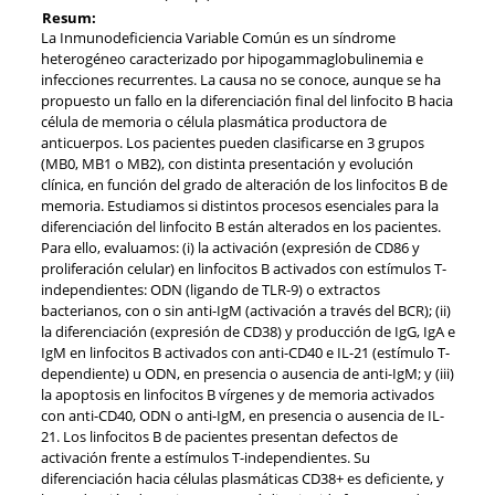
Resum:
La Inmunodeficiencia Variable Común es un síndrome
heterogéneo caracterizado por hipogammaglobulinemia e
infecciones recurrentes. La causa no se conoce, aunque se ha
propuesto un fallo en la diferenciación final del linfocito B hacia
célula de memoria o célula plasmática productora de
anticuerpos. Los pacientes pueden clasificarse en 3 grupos
(MB0, MB1 o MB2), con distinta presentación y evolución
clínica, en función del grado de alteración de los linfocitos B de
memoria. Estudiamos si distintos procesos esenciales para la
diferenciación del linfocito B están alterados en los pacientes.
Para ello, evaluamos: (i) la activación (expresión de CD86 y
proliferación celular) en linfocitos B activados con estímulos T-
independientes: ODN (ligando de TLR-9) o extractos
bacterianos, con o sin anti-IgM (activación a través del BCR); (ii)
la diferenciación (expresión de CD38) y producción de IgG, IgA e
IgM en linfocitos B activados con anti-CD40 e IL-21 (estímulo T-
dependiente) u ODN, en presencia o ausencia de anti-IgM; y (iii)
la apoptosis en linfocitos B vírgenes y de memoria activados
con anti-CD40, ODN o anti-IgM, en presencia o ausencia de IL-
21. Los linfocitos B de pacientes presentan defectos de
activación frente a estímulos T-independientes. Su
diferenciación hacia células plasmáticas CD38+ es deficiente, y