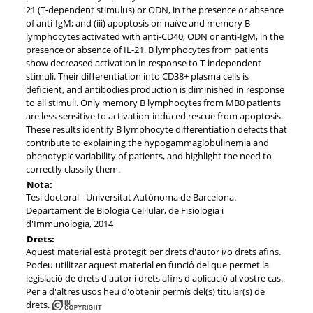
21 (T-dependent stimulus) or ODN, in the presence or absence
of anti-IgM; and (iii) apoptosis on naïve and memory B
lymphocytes activated with anti-CD40, ODN or anti-IgM, in the
presence or absence of IL-21. B lymphocytes from patients
show decreased activation in response to T-independent
stimuli. Their differentiation into CD38+ plasma cells is
deficient, and antibodies production is diminished in response
to all stimuli. Only memory B lymphocytes from MB0 patients
are less sensitive to activation-induced rescue from apoptosis.
These results identify B lymphocyte differentiation defects that
contribute to explaining the hypogammaglobulinemia and
phenotypic variability of patients, and highlight the need to
correctly classify them.
Nota:
Tesi doctoral - Universitat Autònoma de Barcelona.
Departament de Biologia Cel·lular, de Fisiologia i
d'Immunologia, 2014
Drets:
Aquest material està protegit per drets d'autor i/o drets afins.
Podeu utilitzar aquest material en funció del que permet la
legislació de drets d'autor i drets afins d'aplicació al vostre cas.
Per a d'altres usos heu d'obtenir permís del(s) titular(s) de
drets.