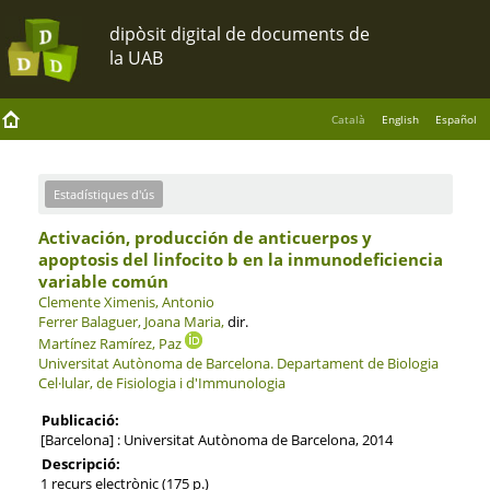
Català
English
Español
Estadístiques d'ús
Activación, producción de anticuerpos y
apoptosis del linfocito b en la inmunodeficiencia
variable común
Clemente Ximenis, Antonio
Ferrer Balaguer, Joana Maria,
dir.
Martínez Ramírez, Paz
Universitat Autònoma de Barcelona.
Departament de Biologia
Cel·lular, de Fisiologia i d'Immunologia
Publicació:
[Barcelona] : Universitat Autònoma de Barcelona, 2014
Descripció:
1 recurs electrònic (175 p.)