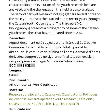
characteristics and evolution of the youth research field are
analysed; and the challenges on this field are also analysed.
The second part («B: Research notes») gathers several notes on
the main youth researches carried out in recent years through
the Catalan Youth Observatory. The third part («C:
Bibliography») presents a bibliography of some of the Catalan
youth researches that have appeared since 2. 000.
Derechos:
Aquest document està subjecte a una llicència d'ús Creative
Commons. Es permet la reproducció total o parcial, la
distribució, la comunicació pública de l'obra i la creació d'obres
derivades, sempre que no sigui amb finalitats comercials, i
sempre que es reconegui l'autoria de l'obra original.
Lengua:
Català
Documento:
Article ; recerca ; Versió publicada
Materia:
Recerca sobre joventut
;
Catalunya
;
Observatoris
;
Polítiques
de joventut
;
Recerca aplicada
;
Youth research
;
Catalonia
;
Observatories
;
Youth policies
;
Applied research
Publicado en: