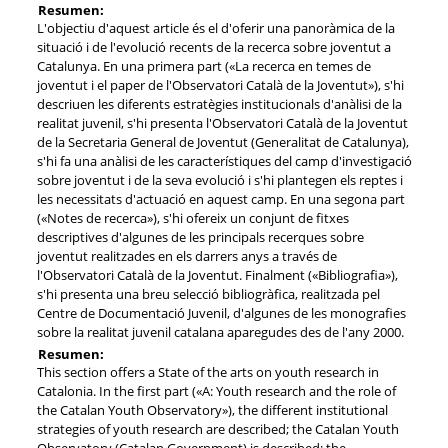
Resumen:
L'objectiu d'aquest article és el d'oferir una panoràmica de la
situació i de l'evolució recents de la recerca sobre joventut a
Catalunya. En una primera part («La recerca en temes de
joventut i el paper de l'Observatori Català de la Joventut»), s'hi
descriuen les diferents estratègies institucionals d'anàlisi de la
realitat juvenil, s'hi presenta l'Observatori Català de la Joventut
de la Secretaria General de Joventut (Generalitat de Catalunya),
s'hi fa una anàlisi de les característiques del camp d'investigació
sobre joventut i de la seva evolució i s'hi plantegen els reptes i
les necessitats d'actuació en aquest camp. En una segona part
(«Notes de recerca»), s'hi ofereix un conjunt de fitxes
descriptives d'algunes de les principals recerques sobre
joventut realitzades en els darrers anys a través de
l'Observatori Català de la Joventut. Finalment («Bibliografia»),
s'hi presenta una breu selecció bibliogràfica, realitzada pel
Centre de Documentació Juvenil, d'algunes de les monografies
sobre la realitat juvenil catalana aparegudes des de l'any 2000.
Resumen:
This section offers a State of the arts on youth research in
Catalonia. In the first part («A: Youth research and the role of
the Catalan Youth Observatory»), the different institutional
strategies of youth research are described; the Catalan Youth
Observatory (Catalan Government) is described; the