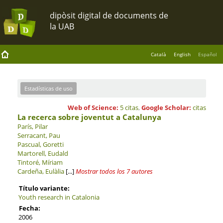
Català
English
Español
Estadísticas de uso
Web of Science:
5 citas
,
Google Scholar:
citas
La recerca sobre joventut a Catalunya
París, Pilar
Serracant, Pau
Pascual, Goretti
Martorell, Eudald
Tintoré, Míriam
Cardeña, Eulàlia
[...]
Mostrar todos los 7 autores
Título variante:
Youth research in Catalonia
Fecha:
2006