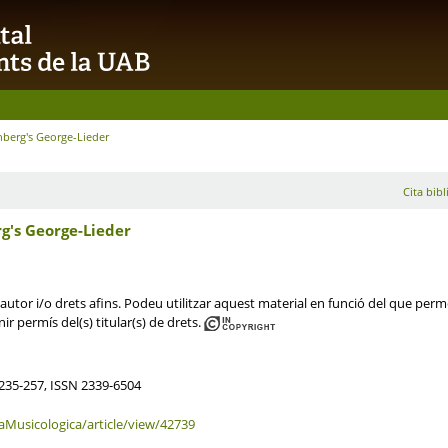
nberg's George-Lieder
Cita bibl
g's George-Lieder
utor i/o drets afins. Podeu utilitzar aquest material en funció del que permet 
ir permís del(s) titular(s) de drets.
 235-257, ISSN 2339-6504
aMusicologica/article/view/42739