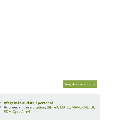
Registres semblants
Afegeix-lo al cistell personal
Anomena i desa
Citation
,
BibTeX
,
MARC
,
MARCXML
,
DC
,
EDM
OpenAire4