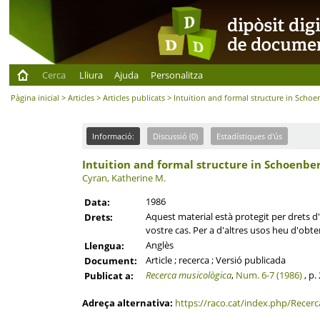
Cerca
Lliura
Ajuda
Personalitza
Pàgina inicial
>
Articles
>
Articles publicats
> Intuition and formal structure in Schoe
Informació:
Discussió (0)
Estadístiques d'ús
Intuition and formal structure in Schoenber
Cyran, Katherine M.
1986
Data:
Aquest material està protegit per drets d'a
Drets:
vostre cas. Per a d'altres usos heu d'obten
Anglès
Llengua:
Article ; recerca ; Versió publicada
Document:
Recerca musicològica
,
Num. 6-7 (1986)
, p.
Publicat a:
Adreça alternativa:
https://raco.cat/index.php/Recerc