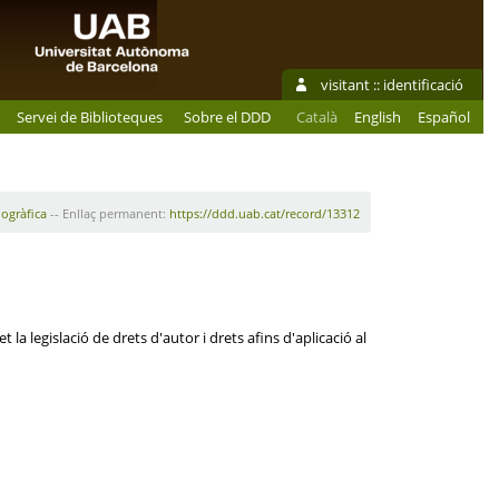
visitant ::
identificació
Servei de Biblioteques
Sobre el DDD
Català
English
Español
iogràfica
-- Enllaç permanent:
https://ddd.uab.cat/record/13312
la legislació de drets d'autor i drets afins d'aplicació al