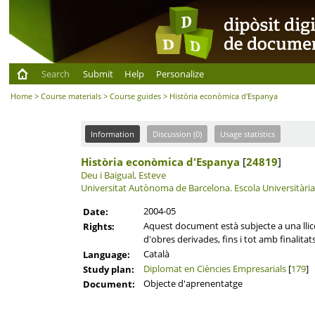
Search
Submit
Help
Personalize
Home
>
Course materials
>
Course guides
> Història econòmica d'Espanya
Information
Discussion (0)
Usage statistics
Història econòmica d'Espanya
[
24819
]
Deu i Baigual, Esteve
Universitat Autònoma de Barcelona.
Escola Universitàri
2004-05
Date:
Aquest document està subjecte a una llicèn
Rights:
d'obres derivades, fins i tot amb finalitat
Català
Language:
Diplomat en Ciències Empresarials
[
179
]
Study plan:
Objecte d'aprenentatge
Document: