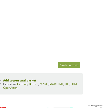
Similar records
Add to personal basket
Export as
Citation
,
BibTeX
,
MARC
,
MARCXML
,
DC
,
EDM
OpenAire4
Working with