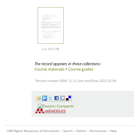
2 p, 40.2 KB
The record appears in these collections:
Course materials
>
Course guides
Record created 2006-12-12, last modified 2023-02-04
UAB Digital Repository of Documents ::
Search
::
Submit
::
Personalize
::
Help