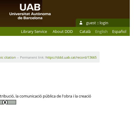
guest ::
login
Library Service
About DDD
Català
English
Español
ic citation
-- Permanent link:
https://ddd.uab.cat/record/13665
ibució, la comunicació pública de l'obra i la creació