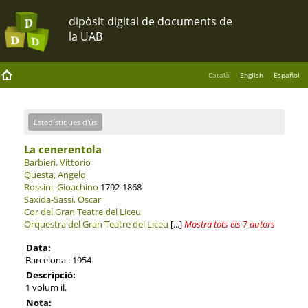
Català
English
Español
Estadístiques d'ús
La cenerentola
Barbieri, Vittorio
Questa, Angelo
Rossini, Gioachino
1792-1868
Saxida-Sassi, Oscar
Cor del Gran Teatre del Liceu
Orquestra del Gran Teatre del Liceu
[...]
Mostra tots els 7 autors
Data:
Barcelona : 1954
Descripció:
1 volum il.
Nota: